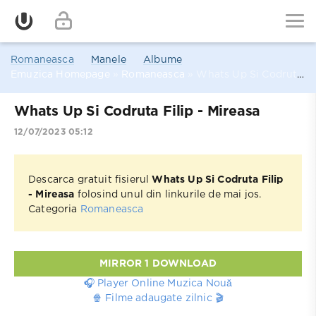
Romaneasca
Manele
Albume
Emuzica Homepage
»
Romaneasca
» Whats Up Si Codruta Filip - Mireasa
Whats Up Si Codruta Filip - Mireasa
12/07/2023 05:12
Descarca gratuit fisierul
Whats Up Si Codruta Filip
- Mireasa
folosind unul din linkurile de mai jos.
Categoria
Romaneasca
MIRROR 1 DOWNLOAD
🎧 Player Online Muzica Nouă
🍿 Filme adaugate zilnic 🎬