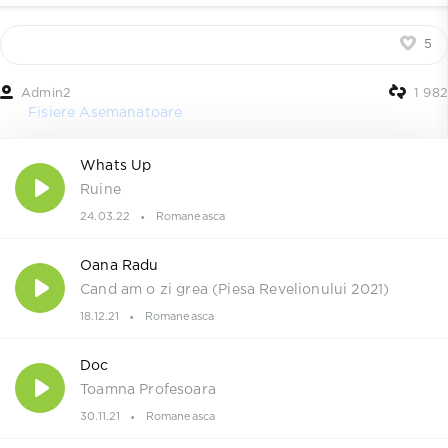
5
Admin2
1 982
Fisiere Asemanatoare
Whats Up
Ruine
24.03.22
Romaneasca
Oana Radu
Cand am o zi grea (Piesa Revelionului 2021)
18.12.21
Romaneasca
Doc
Toamna Profesoara
30.11.21
Romaneasca