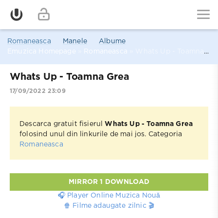
Romaneasca
Manele
Albume
Emuzica Homepage
»
Romaneasca
» Whats Up - Toamna Grea
Whats Up - Toamna Grea
17/09/2022 23:09
Descarca gratuit fisierul
Whats Up - Toamna Grea
folosind unul din linkurile de mai jos. Categoria
Romaneasca
MIRROR 1 DOWNLOAD
🎧 Player Online Muzica Nouă
🍿 Filme adaugate zilnic 🎬