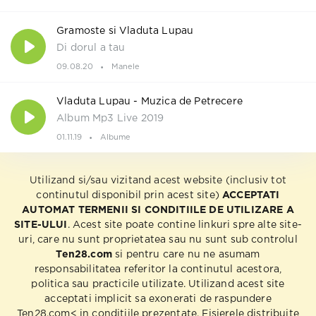
Gramoste si Vladuta Lupau
Di dorul a tau
09.08.20
Manele
Vladuta Lupau - Muzica de Petrecere
Album Mp3 Live 2019
01.11.19
Albume
Utilizand si/sau vizitand acest website (inclusiv tot
continutul disponibil prin acest site)
ACCEPTATI
AUTOMAT TERMENII SI CONDITIILE DE UTILIZARE A
SITE-ULUI
. Acest site poate contine linkuri spre alte site-
uri, care nu sunt proprietatea sau nu sunt sub controlul
Ten28.com
si pentru care nu ne asumam
responsabilitatea referitor la continutul acestora,
politica sau practicile utilizate. Utilizand acest site
acceptati implicit sa exonerati de raspundere
Ten28.com< in conditiile prezentate. Fisierele distribuite