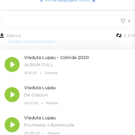
🍿 Filme adaugate zilnic 🎬
4
Admin2
2 573
Fisiere Asemanatoare
Vladuta Lupau - Colinde 2020
ALBUM FULL
19.12.20
Albume
Vladuta Lupau
De Craciun
04.12.20
Manele
Vladuta Lupau
Frumoase-s Romancele
20.08.20
Manele