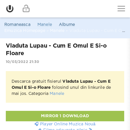
Romaneasca
Manele
Albume
Emuzica Homepage
»
Manele
» Vladuta Lupau - Cum E Omul E Si-o Floare
Vladuta Lupau - Cum E Omul E Si-o
Floare
10/03/2022 21:30
Descarca gratuit fisierul
Vladuta Lupau - Cum E
Omul E Si-o Floare
folosind unul din linkurile de
mai jos. Categoria
Manele
MIRROR 1 DOWNLOAD
🎧 Player Online Muzica Nouă