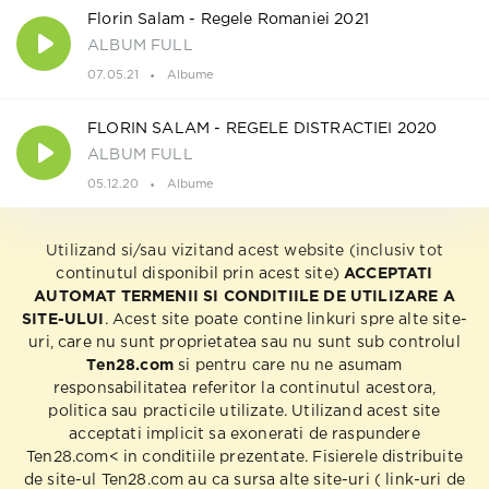
Florin Salam - Regele Romaniei 2021
ALBUM FULL
07.05.21
Albume
FLORIN SALAM - REGELE DISTRACTIEI 2020
ALBUM FULL
05.12.20
Albume
Utilizand si/sau vizitand acest website (inclusiv tot
continutul disponibil prin acest site)
ACCEPTATI
AUTOMAT TERMENII SI CONDITIILE DE UTILIZARE A
SITE-ULUI
. Acest site poate contine linkuri spre alte site-
uri, care nu sunt proprietatea sau nu sunt sub controlul
Ten28.com
si pentru care nu ne asumam
responsabilitatea referitor la continutul acestora,
politica sau practicile utilizate. Utilizand acest site
acceptati implicit sa exonerati de raspundere
Ten28.com< in conditiile prezentate. Fisierele distribuite
de site-ul Ten28.com au ca sursa alte site-uri ( link-uri de