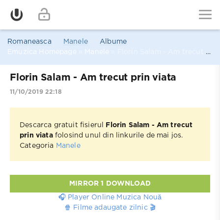
Romaneasca
Manele
Albume
Emuzica Homepage
»
Manele
» Florin Salam - Am trecut prin viata
Florin Salam - Am trecut prin viata
11/10/2019 22:18
Descarca gratuit fisierul
Florin Salam - Am trecut
prin viata
folosind unul din linkurile de mai jos.
Categoria
Manele
MIRROR 1 DOWNLOAD
🎧 Player Online Muzica Nouă
🍿 Filme adaugate zilnic 🎬