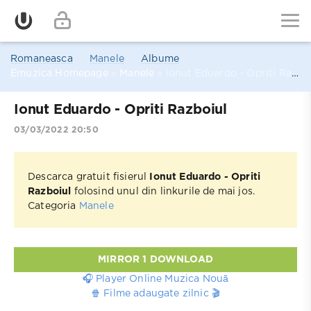
Romaneasca
Manele
Albume
Emuzica Homepage
»
Manele
» Ionut Eduardo - Opriti Razboiul
Ionut Eduardo - Opriti Razboiul
03/03/2022 20:50
Descarca gratuit fisierul
Ionut Eduardo - Opriti
Razboiul
folosind unul din linkurile de mai jos.
Categoria
Manele
MIRROR 1 DOWNLOAD
🎧 Player Online Muzica Nouă
🍿 Filme adaugate zilnic 🎬