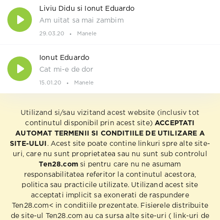
Liviu Didu si Ionut Eduardo
Am uitat sa mai zambim
29.03.20
Manele
Ionut Eduardo
Cat mi-e de dor
15.01.20
Manele
Utilizand si/sau vizitand acest website (inclusiv tot
continutul disponibil prin acest site)
ACCEPTATI
AUTOMAT TERMENII SI CONDITIILE DE UTILIZARE A
SITE-ULUI
. Acest site poate contine linkuri spre alte site-
uri, care nu sunt proprietatea sau nu sunt sub controlul
Ten28.com
si pentru care nu ne asumam
responsabilitatea referitor la continutul acestora,
politica sau practicile utilizate. Utilizand acest site
acceptati implicit sa exonerati de raspundere
Ten28.com< in conditiile prezentate. Fisierele distribuite
de site-ul Ten28.com au ca sursa alte site-uri ( link-uri de