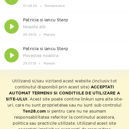
01.08.20
Romaneasca
Patricia si Iancu Sterp
Noapte alb
28.09.19
Manele
Patricia si Iancu Sterp
Povestea noastra
29.07.19
Manele
Utilizand si/sau vizitand acest website (inclusiv tot
continutul disponibil prin acest site)
ACCEPTATI
AUTOMAT TERMENII SI CONDITIILE DE UTILIZARE A
SITE-ULUI
. Acest site poate contine linkuri spre alte site-
uri, care nu sunt proprietatea sau nu sunt sub controlul
Ten28.com
si pentru care nu ne asumam
responsabilitatea referitor la continutul acestora,
politica sau practicile utilizate. Utilizand acest site