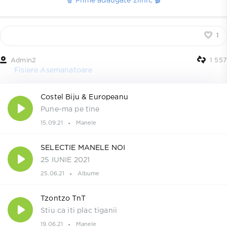
🍿 Filme adaugate zilnic 🎬
1
Admin2
1 557
Fisiere Asemanatoare
Costel Biju & Europeanu
Pune-ma pe tine
15.09.21
Manele
SELECTIE MANELE NOI
25 IUNIE 2021
25.06.21
Albume
Tzontzo TnT
Stiu ca iti plac tiganii
19.06.21
Manele