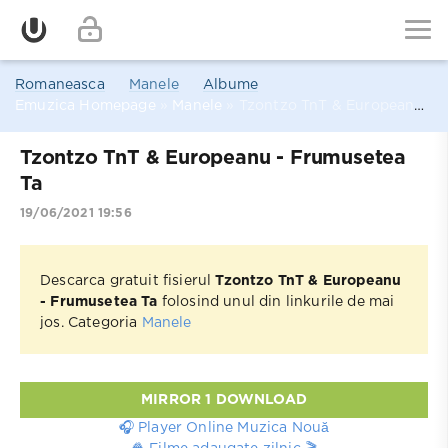
Romaneasca
Manele
Albume
Emuzica Homepage
»
Manele
» Tzontzo TnT & Europeanu - Frumusetea Ta
Tzontzo TnT & Europeanu - Frumusetea
Ta
19/06/2021 19:56
Descarca gratuit fisierul
Tzontzo TnT & Europeanu
- Frumusetea Ta
folosind unul din linkurile de mai
jos. Categoria
Manele
MIRROR 1 DOWNLOAD
🎧 Player Online Muzica Nouă