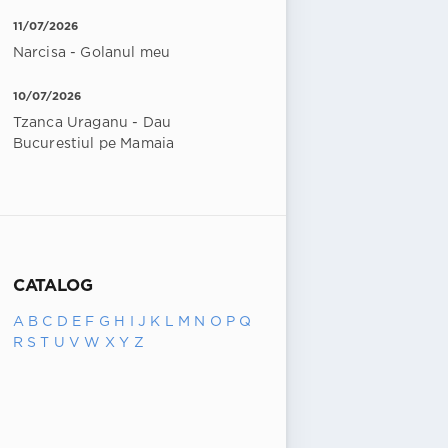
11/07/2026
Narcisa - Golanul meu
10/07/2026
Tzanca Uraganu - Dau
Bucurestiul pe Mamaia
CATALOG
A
B
C
D
E
F
G
H
I
J
K
L
M
N
O
P
Q
R
S
T
U
V
W
X
Y
Z