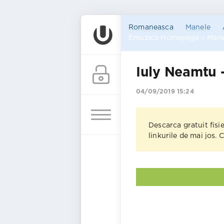
Romaneasca
Manele
Emuzica Homepage
»
Mane
Iuly Neamtu -
04/09/2019 15:24
Descarca gratuit fisi
linkurile de mai jos.