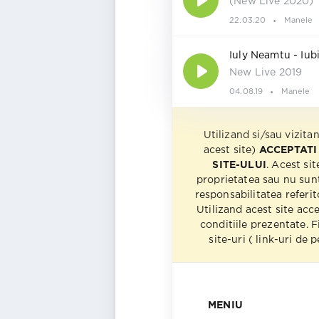
(New Live 2020)
22.03.20
Manele
Iuly Neamtu - Iub
New Live 2019
04.08.19
Manele
Utilizand si/sau vizita
acest site)
ACCEPTATI
SITE-ULUI
. Acest sit
proprietatea sau nu sun
responsabilitatea referito
Utilizand acest site acc
conditiile prezentate. F
site-uri ( link-uri de
MENIU