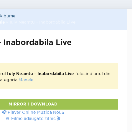
Albume
le
» Iuly Neamtu - Inabordabila Live
 Inabordabila Live
erul
Iuly Neamtu - Inabordabila Live
folosind unul din
 Categoria
Manele
MIRROR 1 DOWNLOAD
🎧 Player Online Muzica Nouă
🍿 Filme adaugate zilnic 🎬