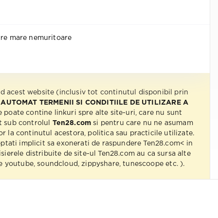
ire mare nemuritoare
nd acest website (inclusiv tot continutul disponibil prin
 AUTOMAT TERMENII SI CONDITIILE DE UTILIZARE A
e poate contine linkuri spre alte site-uri, care nu sunt
t sub controlul
Ten28.com
si pentru care nu ne asumam
r la continutul acestora, politica sau practicile utilizate.
eptati implicit sa exonerati de raspundere Ten28.com< in
isierele distribuite de site-ul Ten28.com au ca sursa alte
 pe youtube, soundcloud, zippyshare, tunescoope etc. ).