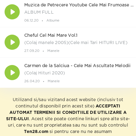
Muzica de Petrecere Youtube Cele Mai Frumoase Melodii 2020
ALBUM FULL
06.12.20
Albume
Cheful Cel Mai Mare Vol.1
(Colaj manele 2005)(Cele mai Tari HITURI LIVE)
27.09.20
Manele
Carmen de la Salciua - Cele Mai Ascultate Melodii
(Colaj Hituri 2020)
26.04.20
Manele
Utilizand si/sau vizitand acest website (inclusiv tot
continutul disponibil prin acest site)
ACCEPTATI
AUTOMAT TERMENII SI CONDITIILE DE UTILIZARE A
SITE-ULUI
. Acest site poate contine linkuri spre alte site-
uri, care nu sunt proprietatea sau nu sunt sub controlul
Ten28.com
si pentru care nu ne asumam