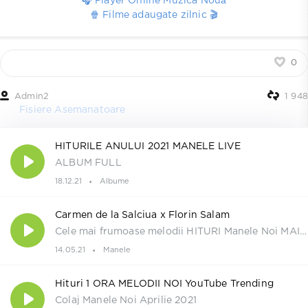
🎧 Player Online Muzica Nouă
🍿 Filme adaugate zilnic 🎬
0
Admin2
1 948
Fisiere Asemanatoare
HITURILE ANULUI 2021 MANELE LIVE
ALBUM FULL
18.12.21
Albume
Carmen de la Salciua x Florin Salam
Cele mai frumoase melodii HITURI Manele Noi MAI 2021
14.05.21
Manele
Hituri 1 ORA MELODII NOI YouTube Trending
Colaj Manele Noi Aprilie 2021