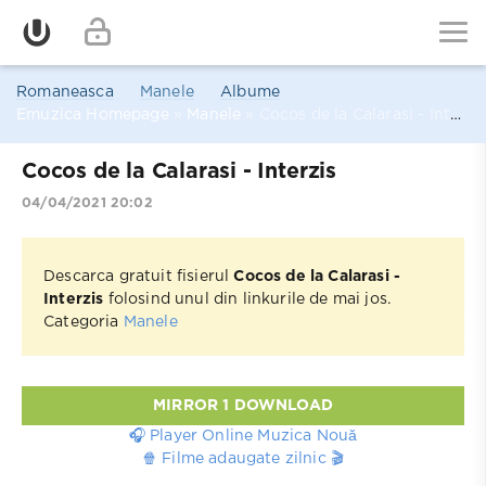
Romaneasca
Manele
Albume
Emuzica Homepage
»
Manele
» Cocos de la Calarasi - Interzis
Cocos de la Calarasi - Interzis
04/04/2021 20:02
Descarca gratuit fisierul
Cocos de la Calarasi -
Interzis
folosind unul din linkurile de mai jos.
Categoria
Manele
MIRROR 1 DOWNLOAD
🎧 Player Online Muzica Nouă
🍿 Filme adaugate zilnic 🎬