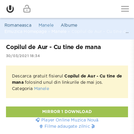
Romaneasca
Manele
Albume
Emuzica Homepage
»
Manele
» Copilul de Aur - Cu tine de mana
Copilul de Aur - Cu tine de mana
30/03/2021 18:34
Descarca gratuit fisierul
Copilul de Aur - Cu tine de
mana
folosind unul din linkurile de mai jos.
Categoria
Manele
MIRROR 1 DOWNLOAD
🎧 Player Online Muzica Nouă
🍿 Filme adaugate zilnic 🎬