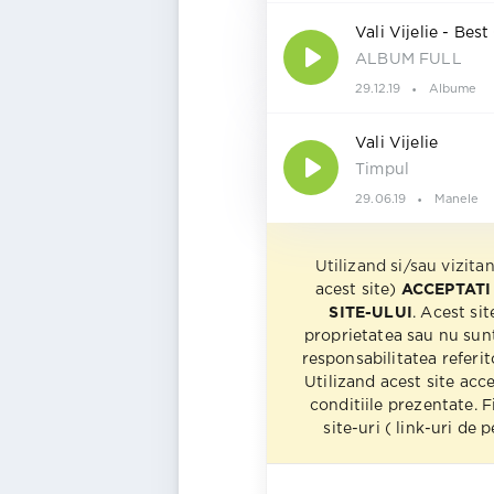
Vali Vijelie - Best
ALBUM FULL
29.12.19
Albume
Vali Vijelie
Timpul
29.06.19
Manele
Utilizand si/sau vizita
acest site)
ACCEPTATI
SITE-ULUI
. Acest sit
proprietatea sau nu sun
responsabilitatea referito
Utilizand acest site acc
conditiile prezentate. F
site-uri ( link-uri de