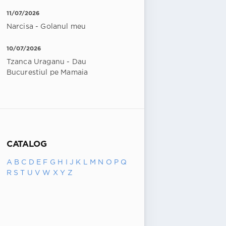
11/07/2026
Narcisa - Golanul meu
10/07/2026
Tzanca Uraganu - Dau
Bucurestiul pe Mamaia
CATALOG
A
B
C
D
E
F
G
H
I
J
K
L
M
N
O
P
Q
R
S
T
U
V
W
X
Y
Z