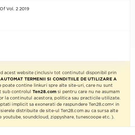
 Of Vol. 2 2019
nd acest website (inclusiv tot continutul disponibil prin
 AUTOMAT TERMENII SI CONDITIILE DE UTILIZARE A
e poate contine linkuri spre alte site-uri, care nu sunt
t sub controlul
Ten28.com
si pentru care nu ne asumam
r la continutul acestora, politica sau practicile utilizate.
eptati implicit sa exonerati de raspundere Ten28.com< in
isierele distribuite de site-ul Ten28.com au ca sursa alte
 pe youtube, soundcloud, zippyshare, tunescoope etc. ).