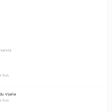
 varsta
e Sus
du Vijelie
e Sus