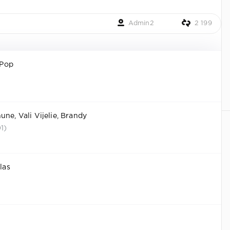
Admin2
2 199
 Pop
une, Vali Vijelie, Brandy
1)
las