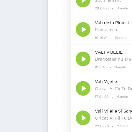
Sot si amant
29.04.21
Manele
Vali de la Ploiesti
Mama mea
10.01.21
Manele
VALI VIJELIE
Dragostea nu are
19.11.20
Manele
Vali Vijelie
Oricat Ai Fii Tu D
17.04.20
Manele
Vali Vijelie Si San
Oricat Ai Fii Tu D
22.01.20
Manele