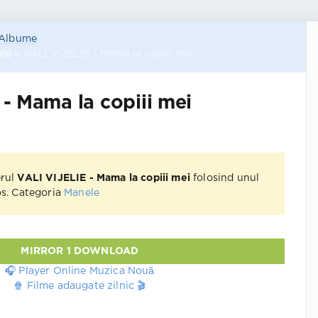
Albume
le
» VALI VIJELIE - Mama la copiii mei
- Mama la copiii mei
erul
VALI VIJELIE - Mama la copiii mei
folosind unul
jos. Categoria
Manele
MIRROR 1 DOWNLOAD
🎧 Player Online Muzica Nouă
🍿 Filme adaugate zilnic 🎬