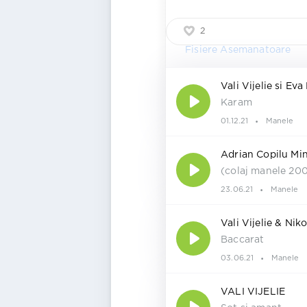
2
Fisiere Asemanatoare
Vali Vijelie si Eva
Karam
01.12.21
Manele
Adrian Copilu Min
(colaj manele 200
23.06.21
Manele
Vali Vijelie & Niko
Baccarat
03.06.21
Manele
VALI VIJELIE