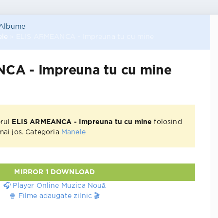
Albume
le
» ELIS ARMEANCA - Impreuna tu cu mine
CA - Impreuna tu cu mine
erul
ELIS ARMEANCA - Impreuna tu cu mine
folosind
 mai jos. Categoria
Manele
MIRROR 1 DOWNLOAD
🎧 Player Online Muzica Nouă
🍿 Filme adaugate zilnic 🎬