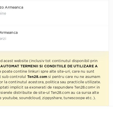
nzo Armeanca
mine
is Armeanca
erzi
nd acest website (inclusiv tot continutul disponibil prin
 AUTOMAT TERMENII SI CONDITIILE DE UTILIZARE A
e poate contine linkuri spre alte site-uri, care nu sunt
t sub controlul
Ten28.com
si pentru care nu ne asumam
r la continutul acestora, politica sau practicile utilizate.
eptati implicit sa exonerati de raspundere Ten28.com< in
isierele distribuite de site-ul Ten28.com au ca sursa alte
 pe youtube, soundcloud, zippyshare, tunescoope etc. ).