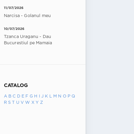
11/07/2026
Narcisa - Golanul meu
10/07/2026
Tzanca Uraganu - Dau
Bucurestiul pe Mamaia
CATALOG
A
B
C
D
E
F
G
H
I
J
K
L
M
N
O
P
Q
R
S
T
U
V
W
X
Y
Z