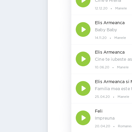
Cine e Hiena
12.12.20
Manele
Elis Armeanca
Baby Baby
14.11.20
Manele
Elis Armeanca
Cine te iubeste a
10.06.20
Manele
Elis Armeanca si 
Familia mea este 
25.04.20
Manele
Feli
Impreuna
20.04.20
Romane