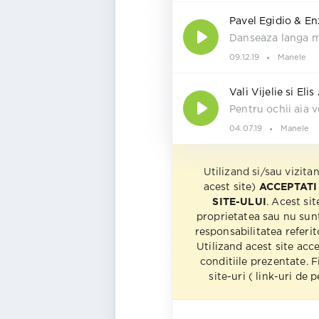
Pavel Egidio & E
Danseaza langa 
09.12.19
Manele
Vali Vijelie si El
Pentru ochii aia v
04.07.19
Manele
Utilizand si/sau vizita
acest site)
ACCEPTATI
SITE-ULUI
. Acest sit
proprietatea sau nu sun
responsabilitatea referito
Utilizand acest site acc
conditiile prezentate. F
site-uri ( link-uri de