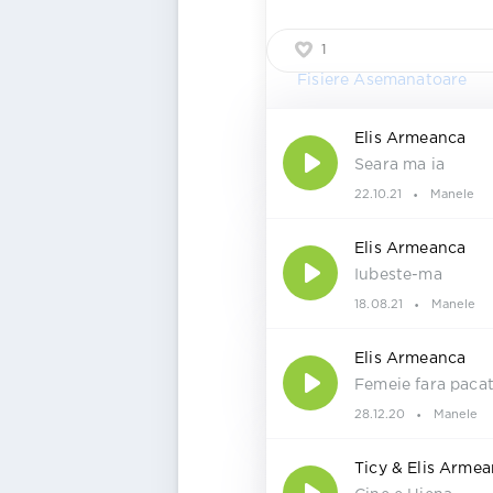
1
Fisiere Asemanatoare
Elis Armeanca
Seara ma ia
22.10.21
Manele
Elis Armeanca
Iubeste-ma
18.08.21
Manele
Elis Armeanca
Femeie fara paca
28.12.20
Manele
Ticy & Elis Arme