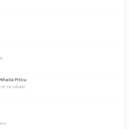
sa
Mihaita Piticu
tot ce iubesc
asca