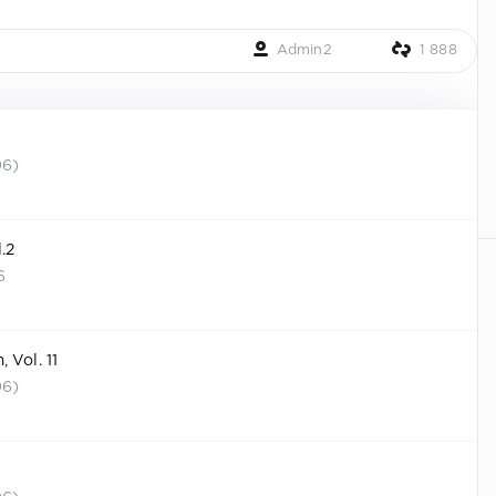
Admin2
1 888
06)
.2
6
 Vol. 11
06)