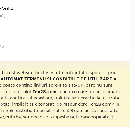
 Vol.4
06)
06)
nd acest website (inclusiv tot continutul disponibil prin
 AUTOMAT TERMENII SI CONDITIILE DE UTILIZARE A
e poate contine linkuri spre alte site-uri, care nu sunt
t sub controlul
Ten28.com
si pentru care nu ne asumam
r la continutul acestora, politica sau practicile utilizate.
eptati implicit sa exonerati de raspundere Ten28.com< in
isierele distribuite de site-ul Ten28.com au ca sursa alte
 pe youtube, soundcloud, zippyshare, tunescoope etc. ).