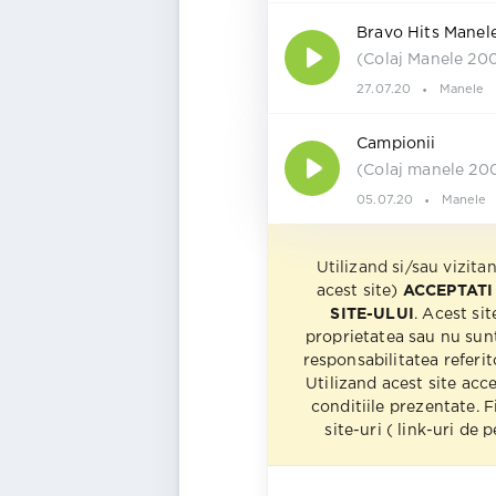
Bravo Hits Manele
(Colaj Manele 20
27.07.20
Manele
Campionii
(Colaj manele 20
05.07.20
Manele
Utilizand si/sau vizita
acest site)
ACCEPTATI
SITE-ULUI
. Acest sit
proprietatea sau nu sun
responsabilitatea referito
Utilizand acest site acc
conditiile prezentate. F
site-uri ( link-uri de