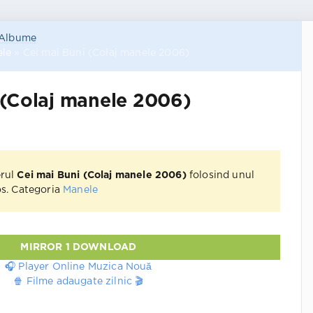
Albume
le
» Cei mai Buni (Colaj manele 2006)
 (Colaj manele 2006)
erul
Cei mai Buni (Colaj manele 2006)
folosind unul
jos. Categoria
Manele
MIRROR 1 DOWNLOAD
🎧 Player Online Muzica Nouă
🍿 Filme adaugate zilnic 🎬