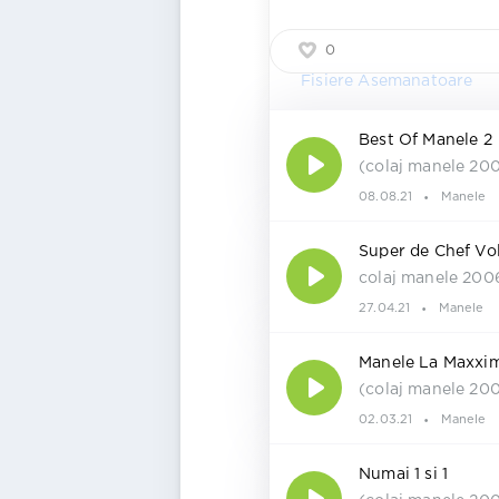
0
Fisiere Asemanatoare
Best Of Manele 2
(colaj manele 20
08.08.21
Manele
Super de Chef Vol
colaj manele 200
27.04.21
Manele
Manele La Maxxim,
(colaj manele 20
02.03.21
Manele
Numai 1 si 1