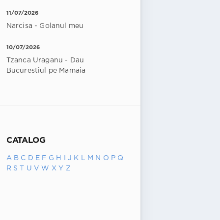
11/07/2026
Narcisa - Golanul meu
10/07/2026
Tzanca Uraganu - Dau
Bucurestiul pe Mamaia
CATALOG
A
B
C
D
E
F
G
H
I
J
K
L
M
N
O
P
Q
R
S
T
U
V
W
X
Y
Z