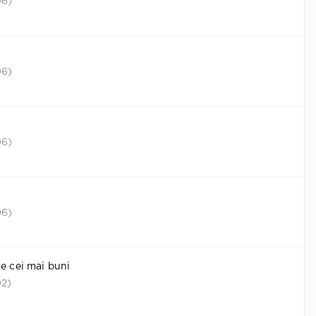
06)
06)
06)
06)
re cei mai buni
02)