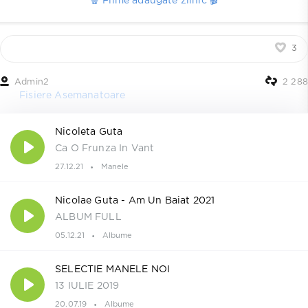
🍿 Filme adaugate zilnic 🎬
3
Admin2
2 288
Fisiere Asemanatoare
Nicoleta Guta
Ca O Frunza In Vant
27.12.21
Manele
Nicolae Guta - Am Un Baiat 2021
ALBUM FULL
05.12.21
Albume
SELECTIE MANELE NOI
13 IULIE 2019
20.07.19
Albume