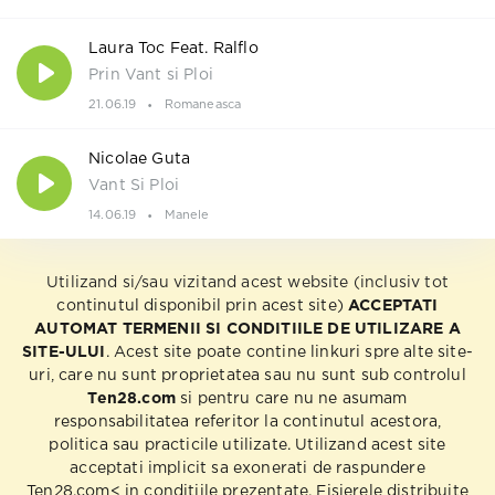
Laura Toc Feat. Ralflo
Prin Vant si Ploi
21.06.19
Romaneasca
Nicolae Guta
Vant Si Ploi
14.06.19
Manele
Utilizand si/sau vizitand acest website (inclusiv tot
continutul disponibil prin acest site)
ACCEPTATI
AUTOMAT TERMENII SI CONDITIILE DE UTILIZARE A
SITE-ULUI
. Acest site poate contine linkuri spre alte site-
uri, care nu sunt proprietatea sau nu sunt sub controlul
Ten28.com
si pentru care nu ne asumam
responsabilitatea referitor la continutul acestora,
politica sau practicile utilizate. Utilizand acest site
acceptati implicit sa exonerati de raspundere
Ten28.com< in conditiile prezentate. Fisierele distribuite