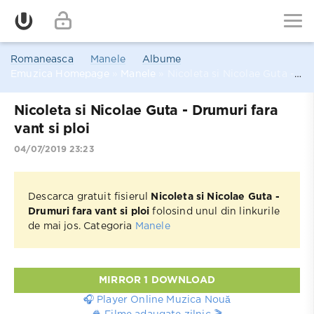
Romaneasca
Manele
Albume
Emuzica Homepage
»
Manele
» Nicoleta si Nicolae Guta - Drumuri fara vant si ploi
Nicoleta si Nicolae Guta - Drumuri fara
vant si ploi
04/07/2019 23:23
Descarca gratuit fisierul
Nicoleta si Nicolae Guta -
Drumuri fara vant si ploi
folosind unul din linkurile
de mai jos. Categoria
Manele
MIRROR 1 DOWNLOAD
🎧 Player Online Muzica Nouă