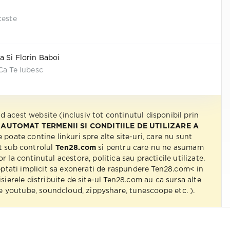
ceste
 Si Florin Baboi
Ca Te Iubesc
nd acest website (inclusiv tot continutul disponibil prin
 AUTOMAT TERMENII SI CONDITIILE DE UTILIZARE A
e poate contine linkuri spre alte site-uri, care nu sunt
t sub controlul
Ten28.com
si pentru care nu ne asumam
r la continutul acestora, politica sau practicile utilizate.
eptati implicit sa exonerati de raspundere Ten28.com< in
isierele distribuite de site-ul Ten28.com au ca sursa alte
 pe youtube, soundcloud, zippyshare, tunescoope etc. ).