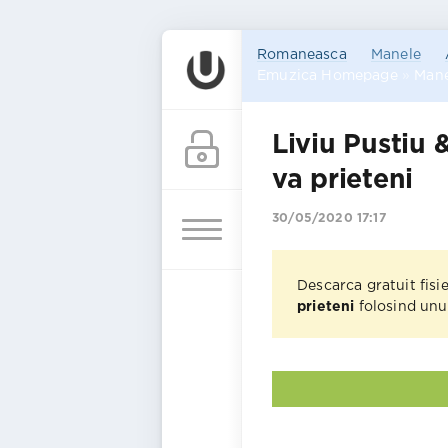
Romaneasca
Manele
Emuzica Homepage
»
Mane
Liviu Pustiu 
va prieteni
30/05/2020 17:17
Descarca gratuit fisi
prieteni
folosind unul