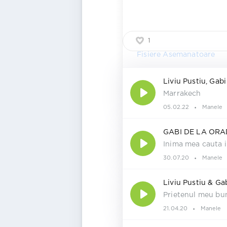
1
Fisiere Asemanatoare
Liviu Pustiu, Gabi
Marrakech
05.02.22
Manele
GABI DE LA OR
Inima mea cauta i
30.07.20
Manele
Liviu Pustiu & Ga
Prietenul meu bu
21.04.20
Manele