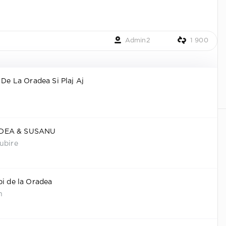
Admin2
1 900
 De La Oradea Si Plaj Aj
ADEA & SUSANU
ubire
bi de la Oradea
n