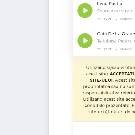
Liviu Pustiu
Soarele nu stralu
29.03.20
Manele
Gabi De La Oradea
Te Iubesc Pentru 
29.02.20
Manele
Utilizand si/sau vizita
acest site)
ACCEPTATI
SITE-ULUI
. Acest sit
proprietatea sau nu sun
responsabilitatea referito
Utilizand acest site acc
conditiile prezentate. F
site-uri ( link-uri de