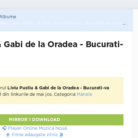
Albume
le
» Liviu Pustiu & Gabi de la Oradea - Bucurati-va prieteni
& Gabi de la Oradea - Bucurati-
erul
Liviu Pustiu & Gabi de la Oradea - Bucurati-va
 din linkurile de mai jos. Categoria
Manele
MIRROR 1 DOWNLOAD
🎧 Player Online Muzica Nouă
🍿 Filme adaugate zilnic 🎬