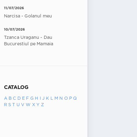
11/07/2026
Narcisa - Golanul meu
10/07/2026
Tzanca Uraganu - Dau
Bucurestiul pe Mamaia
CATALOG
A
B
C
D
E
F
G
H
I
J
K
L
M
N
O
P
Q
R
S
T
U
V
W
X
Y
Z