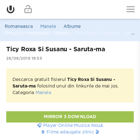
Romaneasca
Manele
Albume
Emuzica Homepage
»
Manele
» Ticy Roxa Si Susanu - Saruta-ma
Ticy Roxa Si Susanu - Saruta-ma
26/06/2019 19:55
Descarca gratuit fisierul
Ticy Roxa Si Susanu -
Saruta-ma
folosind unul din linkurile de mai jos.
Categoria
Manele
MIRROR 3 DOWNLOAD
🎧 Player Online Muzica Nouă
🍿 Filme adaugate zilnic 🎬