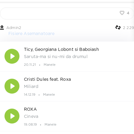
4
Admin2
2 229
Fisiere Asemanatoare
Ticy, Georgiana Lobont si Baboiash
Saruta-ma si nu-mi da drumul
20.11.21
Manele
Cristi Dules feat. Roxa
Miliard
14.12.19
Manele
ROXA
Cineva
19.08.19
Manele