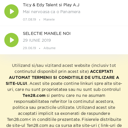
Ticy & Edy Talent si Play A.J
Mai nervoasa ca o Panamera
07.08.19
Manele
SELECTIE MANELE NOI
29 IUNIE 2019
29.06.19
Albume
Utilizand si/sau vizitand acest website (inclusiv tot
continutul disponibil prin acest site)
ACCEPTATI
AUTOMAT TERMENII SI CONDITIILE DE UTILIZARE A
SITE-ULUI
. Acest site poate contine linkuri spre alte site-
uri, care nu sunt proprietatea sau nu sunt sub controlul
Ten28.com
si pentru care nu ne asumam
responsabilitatea referitor la continutul acestora,
politica sau practicile utilizate. Utilizand acest site
acceptati implicit sa exonerati de raspundere
Ten28.com< in conditiile prezentate. Fisierele distribuite
de site-ul Ten28.com au ca sursa alte site-uri ( link-uri de