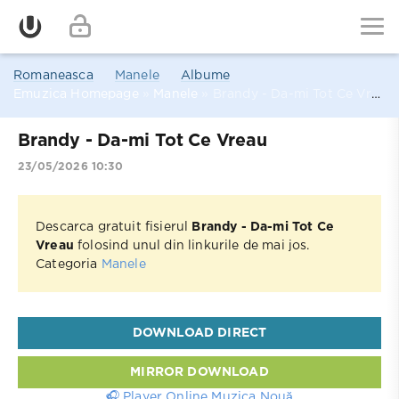
Romaneasca
Manele
Albume
Emuzica Homepage
»
Manele
» Brandy - Da-mi Tot Ce Vreau
Brandy - Da-mi Tot Ce Vreau
23/05/2026 10:30
Descarca gratuit fisierul
Brandy - Da-mi Tot Ce
Vreau
folosind unul din linkurile de mai jos.
Categoria
Manele
DOWNLOAD DIRECT
MIRROR DOWNLOAD
🎧 Player Online Muzica Nouă