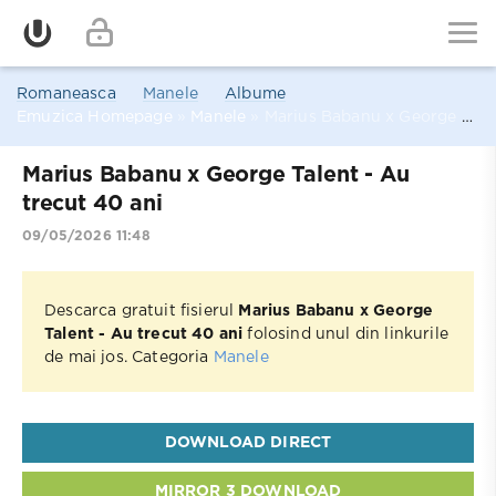
Romaneasca
Manele
Albume
Emuzica Homepage
»
Manele
» Marius Babanu x George Talent - Au trecut 40 ani
Marius Babanu x George Talent - Au
trecut 40 ani
09/05/2026 11:48
Descarca gratuit fisierul
Marius Babanu x George
Talent - Au trecut 40 ani
folosind unul din linkurile
de mai jos. Categoria
Manele
DOWNLOAD DIRECT
MIRROR 3 DOWNLOAD