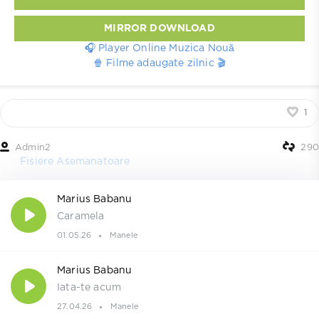
MIRROR DOWNLOAD
🎧 Player Online Muzica Nouă
🍿 Filme adaugate zilnic 🎬
1
Admin2
290
Fisiere Asemanatoare
Marius Babanu
Caramela
01.05.26
Manele
Marius Babanu
Iata-te acum
27.04.26
Manele