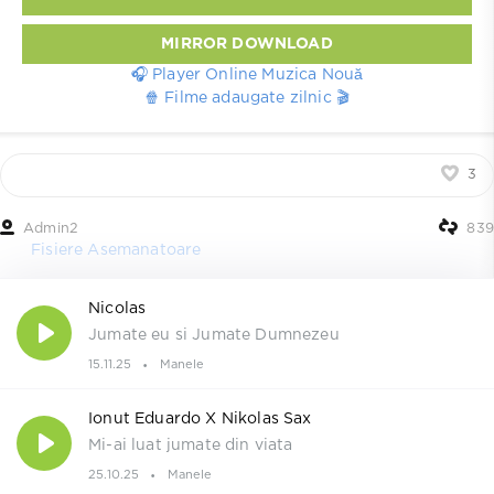
MIRROR DOWNLOAD
🎧 Player Online Muzica Nouă
🍿 Filme adaugate zilnic 🎬
3
Admin2
839
Fisiere Asemanatoare
Nicolas
Jumate eu si Jumate Dumnezeu
15.11.25
Manele
Ionut Eduardo X Nikolas Sax
Mi-ai luat jumate din viata
25.10.25
Manele