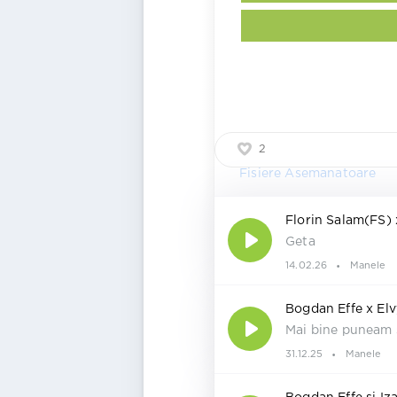
2
Fisiere Asemanatoare
Florin Salam(FS)
Geta
14.02.26
Manele
Bogdan Effe x El
Mai bine puneam 
31.12.25
Manele