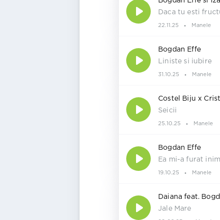
Bogdan Effe si Iza
Daca tu esti fruct
22.11.25
Manele
Bogdan Effe
Liniste si iubire
31.10.25
Manele
Costel Biju x Cri
Seicii
25.10.25
Manele
Bogdan Effe
Ea mi-a furat ini
19.10.25
Manele
Daiana feat. Bogd
Jale Mare