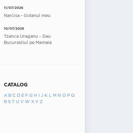
11/07/2026
Narcisa - Golanul meu
10/07/2026
Tzanca Uraganu - Dau
Bucurestiul pe Mamaia
CATALOG
A
B
C
D
E
F
G
H
I
J
K
L
M
N
O
P
Q
R
S
T
U
V
W
X
Y
Z