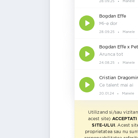
28.09.25
Manele
Bogdan Effe
Mi-e dor
28.09.25
Manele
Bogdan Effe x Pe
Arunca tot
24.08.25
Manele
Cristian Dragomi
Ce talent mai ai
20.01.24
Manele
Utilizand si/sau vizita
acest site)
ACCEPTATI
SITE-ULUI
. Acest sit
proprietatea sau nu sun