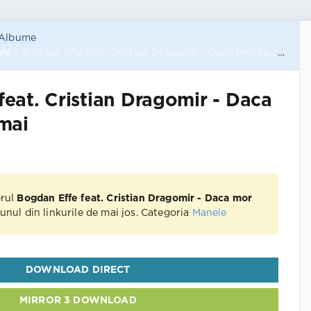
Albume
le
» Bogdan Effe feat. Cristian Dragomir - Daca mor tu cui ramai
eat. Cristian Dragomir - Daca
amai
erul
Bogdan Effe feat. Cristian Dragomir - Daca mor
unul din linkurile de mai jos. Categoria
Manele
DOWNLOAD DIRECT
MIRROR 3 DOWNLOAD