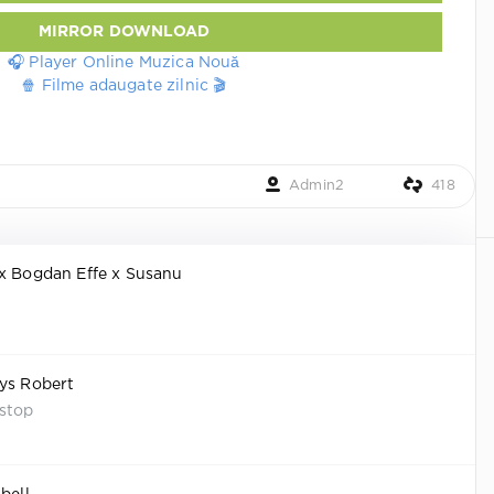
MIRROR DOWNLOAD
🎧 Player Online Muzica Nouă
🍿 Filme adaugate zilnic 🎬
Admin2
418
 x Bogdan Effe x Susanu
vys Robert
stop