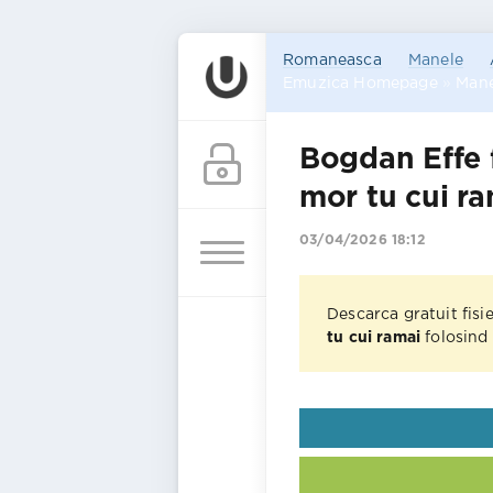
Romaneasca
Manele
Emuzica Homepage
»
Mane
Bogdan Effe f
mor tu cui r
03/04/2026 18:12
Descarca gratuit fisi
tu cui ramai
folosind 