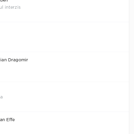
bell
ul interzis
stian Dragomir
ma
an Effe