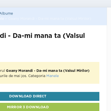
Albume
le
» Geany Morandi - Da-mi mana ta (Valsul Mirilor)
i - Da-mi mana ta (Valsul
erul
Geany Morandi - Da-mi mana ta (Valsul Mirilor)
kurile de mai jos. Categoria
Manele
DOWNLOAD DIRECT
MIRROR 3 DOWNLOAD