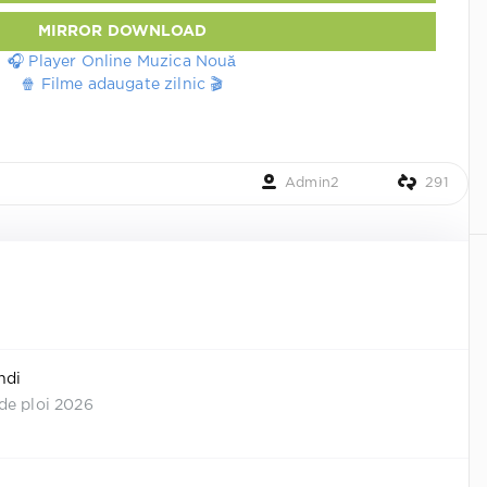
MIRROR DOWNLOAD
🎧 Player Online Muzica Nouă
🍿 Filme adaugate zilnic 🎬
Admin2
291
ndi
de ploi 2026