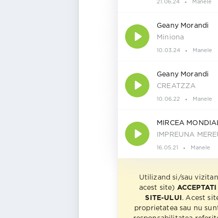
21.06.24
Manele
Geany Morandi
Miniona
10.03.24
Manele
Geany Morandi
CREATZZA
10.06.22
Manele
MIRCEA MONDIA
IMPREUNA MEREU
16.05.21
Manele
Utilizand si/sau vizita
acest site)
ACCEPTATI
SITE-ULUI
. Acest sit
proprietatea sau nu sun