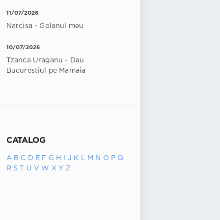
11/07/2026
Narcisa - Golanul meu
10/07/2026
Tzanca Uraganu - Dau
Bucurestiul pe Mamaia
CATALOG
A
B
C
D
E
F
G
H
I
J
K
L
M
N
O
P
Q
R
S
T
U
V
W
X
Y
Z