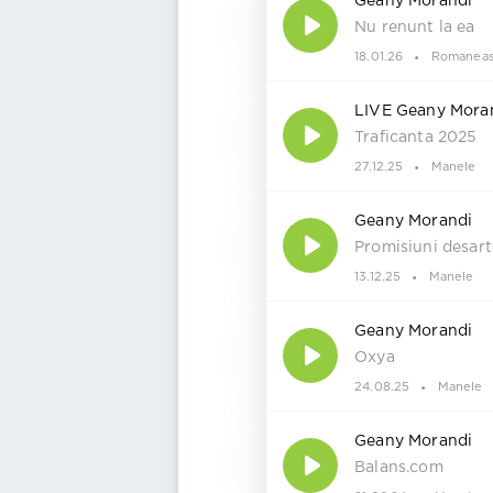
Geany Morandi
Nu renunt la ea
18.01.26
Romaneas
LIVE Geany Mora
Traficanta 2025
27.12.25
Manele
Geany Morandi
Promisiuni desart
13.12.25
Manele
Geany Morandi
Oxya
24.08.25
Manele
Geany Morandi
Balans.com