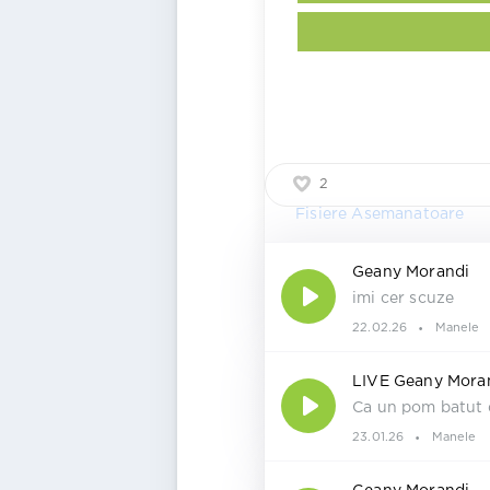
2
Fisiere Asemanatoare
Geany Morandi
imi cer scuze
22.02.26
Manele
LIVE Geany Mora
Ca un pom batut 
23.01.26
Manele