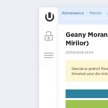
Romaneasca
Manele
Emuzica Homepage
»
Mane
Geany Morand
Mirilor)
27/03/2026 21:59
Descarca gratuit fisi
folosind unul din lin