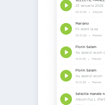
SELECTIE MANEL
23 Ianuarie 2026
23.01.26
Albume
Mariano
Fii atent la ea
23.01.26
Manele
Florin Salam
Au aparut acum c
14.01.26
Manele
Florin Salam
Au aparut acum
10.01.26
Manele
Selectie manele 
Album FuLL (Par