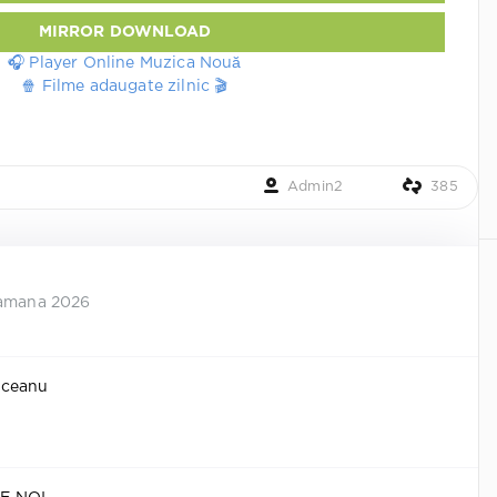
MIRROR DOWNLOAD
🎧 Player Online Muzica Nouă
🍿 Filme adaugate zilnic 🎬
Admin2
385
tamana 2026
iceanu