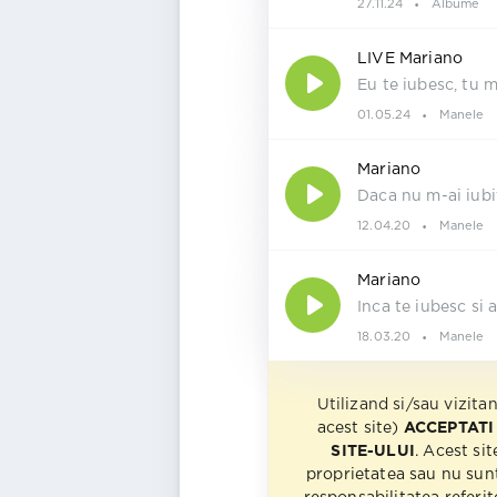
27.11.24
Albume
LIVE Mariano
Eu te iubesc, tu 
01.05.24
Manele
Mariano
Daca nu m-ai iubi
12.04.20
Manele
Mariano
Inca te iubesc si
18.03.20
Manele
Utilizand si/sau vizita
acest site)
ACCEPTATI
SITE-ULUI
. Acest sit
proprietatea sau nu sun