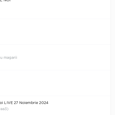
E NOI
u magarii
noi LIVE 27 Noiembrie 2024
tea3)