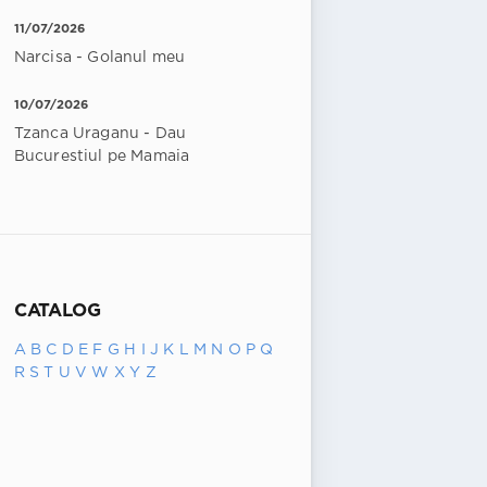
11/07/2026
Narcisa - Golanul meu
10/07/2026
Tzanca Uraganu - Dau
Bucurestiul pe Mamaia
CATALOG
A
B
C
D
E
F
G
H
I
J
K
L
M
N
O
P
Q
R
S
T
U
V
W
X
Y
Z