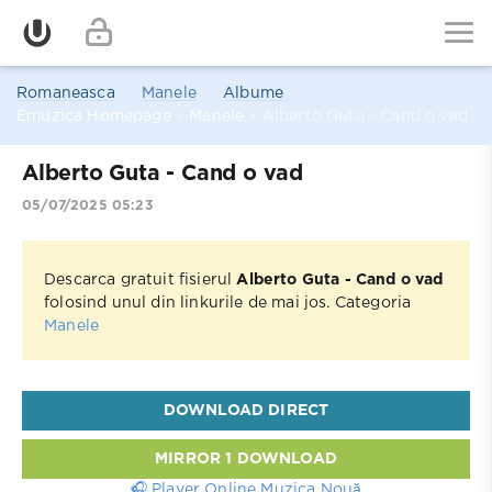
Romaneasca
Manele
Albume
Emuzica Homepage
»
Manele
» Alberto Guta - Cand o vad
Alberto Guta - Cand o vad
05/07/2025 05:23
Descarca gratuit fisierul
Alberto Guta - Cand o vad
folosind unul din linkurile de mai jos. Categoria
Manele
DOWNLOAD DIRECT
MIRROR 1 DOWNLOAD
🎧 Player Online Muzica Nouă