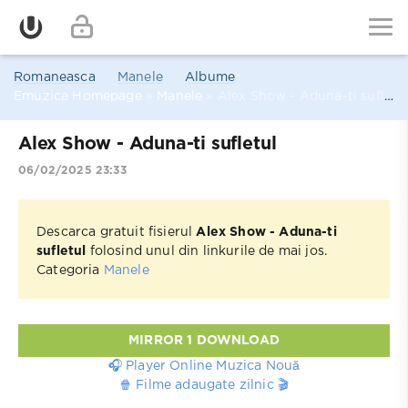
Romaneasca
Manele
Albume
Emuzica Homepage
»
Manele
» Alex Show - Aduna-ti sufletul
Alex Show - Aduna-ti sufletul
06/02/2025 23:33
Descarca gratuit fisierul
Alex Show - Aduna-ti
sufletul
folosind unul din linkurile de mai jos.
Categoria
Manele
MIRROR 1 DOWNLOAD
🎧 Player Online Muzica Nouă
🍿 Filme adaugate zilnic 🎬