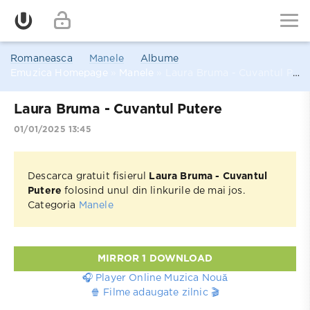
Romaneasca
Manele
Albume
Emuzica Homepage
»
Manele
» Laura Bruma - Cuvantul Putere
Laura Bruma - Cuvantul Putere
01/01/2025 13:45
Descarca gratuit fisierul
Laura Bruma - Cuvantul
Putere
folosind unul din linkurile de mai jos.
Categoria
Manele
MIRROR 1 DOWNLOAD
🎧 Player Online Muzica Nouă
🍿 Filme adaugate zilnic 🎬