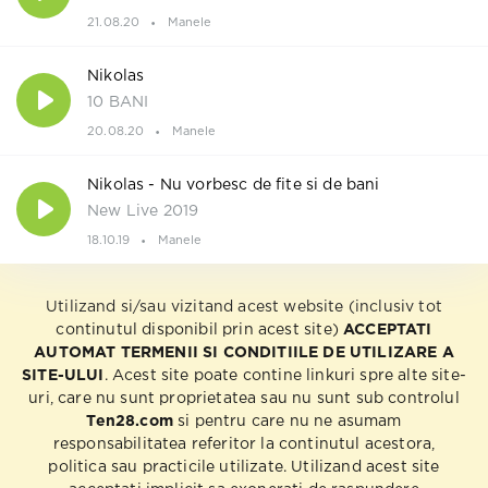
21.08.20
Manele
Nikolas
10 BANI
20.08.20
Manele
Nikolas - Nu vorbesc de fite si de bani
New Live 2019
18.10.19
Manele
Utilizand si/sau vizitand acest website (inclusiv tot
continutul disponibil prin acest site)
ACCEPTATI
AUTOMAT TERMENII SI CONDITIILE DE UTILIZARE A
SITE-ULUI
. Acest site poate contine linkuri spre alte site-
uri, care nu sunt proprietatea sau nu sunt sub controlul
Ten28.com
si pentru care nu ne asumam
responsabilitatea referitor la continutul acestora,
politica sau practicile utilizate. Utilizand acest site