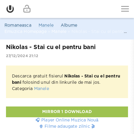
Romaneasca
Manele
Albume
Emuzica Homepage
»
Manele
» Nikolas - Stai cu el pentru bani
Nikolas - Stai cu el pentru bani
27/12/2024 21:12
Descarca gratuit fisierul
Nikolas - Stai cu el pentru
bani
folosind unul din linkurile de mai jos.
Categoria
Manele
MIRROR 1 DOWNLOAD
🎧 Player Online Muzica Nouă
🍿 Filme adaugate zilnic 🎬