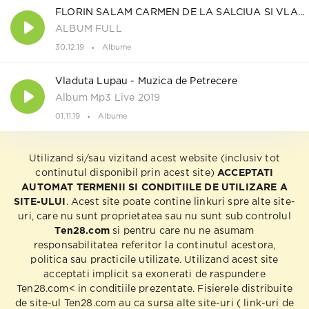
FLORIN SALAM CARMEN DE LA SALCIUA SI VLADUTA LUPAU - REGII YOUTUBE 2019
ALBUM FULL
30.12.19
Albume
Vladuta Lupau - Muzica de Petrecere
Album Mp3 Live 2019
01.11.19
Albume
Utilizand si/sau vizitand acest website (inclusiv tot
continutul disponibil prin acest site)
ACCEPTATI
AUTOMAT TERMENII SI CONDITIILE DE UTILIZARE A
SITE-ULUI
. Acest site poate contine linkuri spre alte site-
uri, care nu sunt proprietatea sau nu sunt sub controlul
Ten28.com
si pentru care nu ne asumam
responsabilitatea referitor la continutul acestora,
politica sau practicile utilizate. Utilizand acest site
acceptati implicit sa exonerati de raspundere
Ten28.com< in conditiile prezentate. Fisierele distribuite
de site-ul Ten28.com au ca sursa alte site-uri ( link-uri de