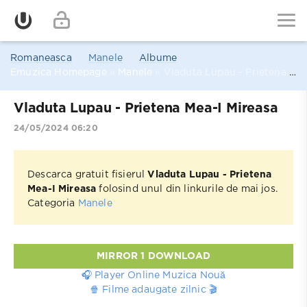
Romaneasca
Manele
Albume
Emuzica Homepage
»
Manele
» Vladuta Lupau - Prietena Mea-I Mireasa
Vladuta Lupau - Prietena Mea-I Mireasa
24/05/2024 06:20
Descarca gratuit fisierul
Vladuta Lupau - Prietena
Mea-I Mireasa
folosind unul din linkurile de mai jos.
Categoria
Manele
MIRROR 1 DOWNLOAD
🎧 Player Online Muzica Nouă
🍿 Filme adaugate zilnic 🎬