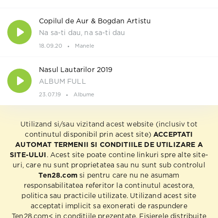
Copilul de Aur & Bogdan Artistu
Na sa-ti dau, na sa-ti dau
18.09.20
Manele
Nasul Lautarilor 2019
ALBUM FULL
23.07.19
Albume
Utilizand si/sau vizitand acest website (inclusiv tot
continutul disponibil prin acest site)
ACCEPTATI
AUTOMAT TERMENII SI CONDITIILE DE UTILIZARE A
SITE-ULUI
. Acest site poate contine linkuri spre alte site-
uri, care nu sunt proprietatea sau nu sunt sub controlul
Ten28.com
si pentru care nu ne asumam
responsabilitatea referitor la continutul acestora,
politica sau practicile utilizate. Utilizand acest site
acceptati implicit sa exonerati de raspundere
Ten28.com< in conditiile prezentate. Fisierele distribuite