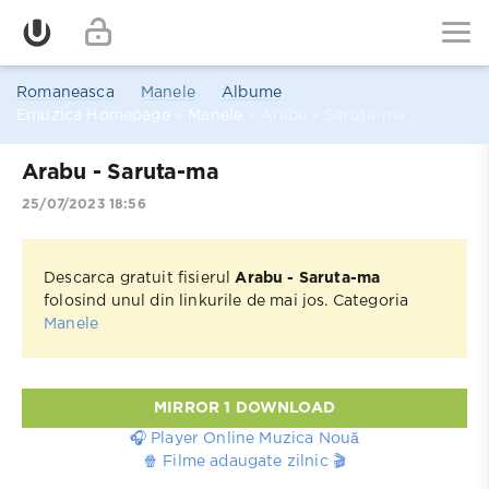
Romaneasca
Manele
Albume
Emuzica Homepage
»
Manele
» Arabu - Saruta-ma
Arabu - Saruta-ma
25/07/2023 18:56
Descarca gratuit fisierul
Arabu - Saruta-ma
folosind unul din linkurile de mai jos. Categoria
Manele
MIRROR 1 DOWNLOAD
🎧 Player Online Muzica Nouă
🍿 Filme adaugate zilnic 🎬