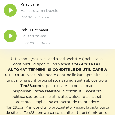
Kristiyana
Hai saruta-mi buzele
10.10.20
Manele
Babi Europeanu
Hai saruta-ma
05.08.20
Manele
Utilizand si/sau vizitand acest website (inclusiv tot
continutul disponibil prin acest site)
ACCEPTATI
AUTOMAT TERMENII SI CONDITIILE DE UTILIZARE A
SITE-ULUI
. Acest site poate contine linkuri spre alte site-
uri, care nu sunt proprietatea sau nu sunt sub controlul
Ten28.com
si pentru care nu ne asumam
responsabilitatea referitor la continutul acestora,
politica sau practicile utilizate. Utilizand acest site
acceptati implicit sa exonerati de raspundere
Ten28.com< in conditiile prezentate. Fisierele distribuite
de site-ul Ten28.com au ca sursa alte site-uri ( link-uri de