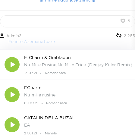
🍿 Filme adaugate zilnic 🎬
5
Admin2
2 255
Fisiere Asemanatoare
F. Charm & Ombladon
Nu Mi-e Rusine,Nu Mi-e Frica (Deejay Killer Remix)
13.07.21
Romaneasca
F.Charm
Nu mi-e rusine
09.07.21
Romaneasca
CATALIN DE LA BUZAU
EA
27.01.21
Manele