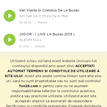
Vali Vijelie Si Costelus De La Buzau
Am Dat De O Poza De A Mea
05.06.20
Manele
JADOR - ( LIVE LA Buzau 2019 )
ALBUM FULL
27.12.19
Albume
Utilizand si/sau vizitand acest website (inclusiv tot
continutul disponibil prin acest site)
ACCEPTATI
AUTOMAT TERMENII SI CONDITIILE DE UTILIZARE A
SITE-ULUI
. Acest site poate contine linkuri spre alte site-
uri, care nu sunt proprietatea sau nu sunt sub controlul
Ten28.com
si pentru care nu ne asumam
responsabilitatea referitor la continutul acestora,
politica sau practicile utilizate. Utilizand acest site
acceptati implicit sa exonerati de raspundere
Ten28.com< in conditiile prezentate. Fisierele distribuite