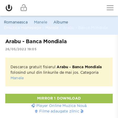
Romaneasca
Manele
Albume
Emuzica Homepage
»
Manele
» Arabu - Banca Mondiala
Arabu - Banca Mondiala
26/05/2022 19:05
Descarca gratuit fisierul
Arabu - Banca Mondiala
folosind unul din linkurile de mai jos. Categoria
Manele
MIRROR 1 DOWNLOAD
🎧 Player Online Muzica Nouă
🍿 Filme adaugate zilnic 🎬