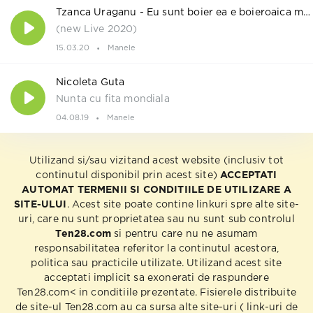
Tzanca Uraganu - Eu sunt boier ea e boieroaica mea,Banca Nationala
(new Live 2020)
15.03.20
Manele
Nicoleta Guta
Nunta cu fita mondiala
04.08.19
Manele
Utilizand si/sau vizitand acest website (inclusiv tot
continutul disponibil prin acest site)
ACCEPTATI
AUTOMAT TERMENII SI CONDITIILE DE UTILIZARE A
SITE-ULUI
. Acest site poate contine linkuri spre alte site-
uri, care nu sunt proprietatea sau nu sunt sub controlul
Ten28.com
si pentru care nu ne asumam
responsabilitatea referitor la continutul acestora,
politica sau practicile utilizate. Utilizand acest site
acceptati implicit sa exonerati de raspundere
Ten28.com< in conditiile prezentate. Fisierele distribuite
de site-ul Ten28.com au ca sursa alte site-uri ( link-uri de