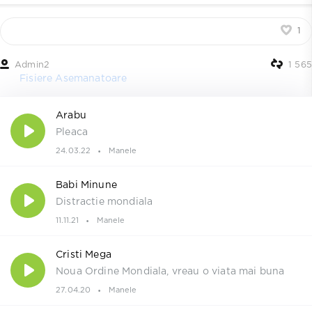
1
Admin2
1 565
Fisiere Asemanatoare
Arabu
Pleaca
24.03.22
Manele
Babi Minune
Distractie mondiala
11.11.21
Manele
Cristi Mega
Noua Ordine Mondiala, vreau o viata mai buna
27.04.20
Manele