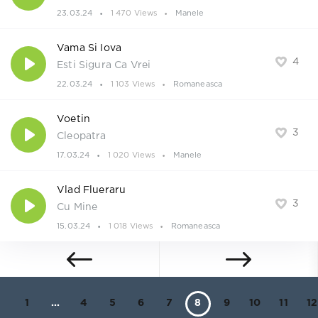
23.03.24
1 470 Views
Manele
Vama Si Iova
4
Esti Sigura Ca Vrei
22.03.24
1 103 Views
Romaneasca
Voetin
3
Cleopatra
17.03.24
1 020 Views
Manele
Vlad Flueraru
3
Cu Mine
15.03.24
1 018 Views
Romaneasca
1
...
4
5
6
7
8
9
10
11
12