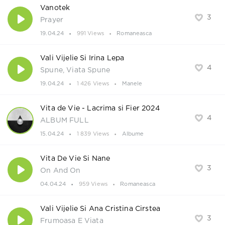
Vanotek
3
Prayer
19.04.24
991 Views
Romaneasca
Vali Vijelie Si Irina Lepa
4
Spune, Viata Spune
19.04.24
1 426 Views
Manele
Vita de Vie - Lacrima si Fier 2024
4
ALBUM FULL
15.04.24
1 839 Views
Albume
Vita De Vie Si Nane
3
On And On
04.04.24
959 Views
Romaneasca
Vali Vijelie Si Ana Cristina Cirstea
3
Frumoasa E Viata