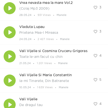
Vrea nevasta mea la mare Vol.2
3
(Colaj Mp3 2009)
28.05.24
931 Views
Manele
Vladuta Lupau
3
Prietena Mea-I Mireasa
24.05.24
2 427 Views
Manele
Vali Vijelie si Cosmina Cruceru Grigoras
4
Toate le-am facut cu chin
21.05.24
1 201 Views
Manele
Vali Vijelie Si Maria Constantin
5
Ia-mi Tinerete, Din Batranete
10.05.24
1 639 Views
Manele
Vali Vijelie
4
De dragul tau