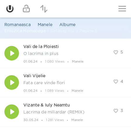
Romaneasca
Manele
Albume
Emuzica Homepage
» Catalog » V » Pagina 8
Vali de la Ploiesti
5
O lacrima in plus
01.06.24
1 080 Views
Manele
Vali Vijelie
4
Fata care vinde flori
01.06.24
1 089 Views
Manele
Vizante & Iuly Neamtu
3
Lacrima de miliardar (REMIX)
30.05.24
1 281 Views
Manele