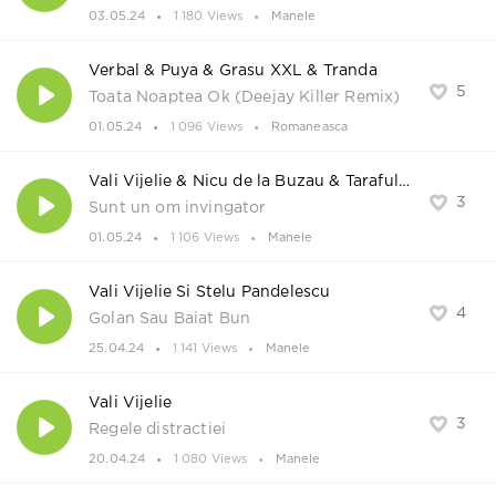
03.05.24
1 180 Views
Manele
Verbal & Puya & Grasu XXL & Tranda
5
Toata Noaptea Ok (Deejay Killer Remix)
01.05.24
1 096 Views
Romaneasca
Vali Vijelie & Nicu de la Buzau & Taraful Emil Poke
3
Sunt un om invingator
01.05.24
1 106 Views
Manele
Vali Vijelie Si Stelu Pandelescu
4
Golan Sau Baiat Bun
25.04.24
1 141 Views
Manele
Vali Vijelie
3
Regele distractiei
20.04.24
1 080 Views
Manele