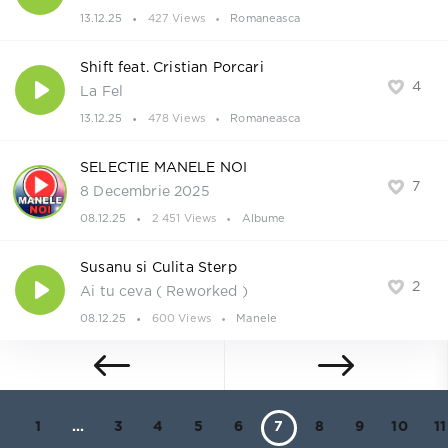
13.12.25
427 Views
Romaneasca
Shift feat. Cristian Porcari
4
La Fel
13.12.25
478 Views
Romaneasca
SELECTIE MANELE NOI
7
8 Decembrie 2025
08.12.25
2 451 Views
Albume
Susanu si Culita Sterp
2
Ai tu ceva ( Reworked )
08.12.25
600 Views
Manele
1
...
3
4
5
6
7
8
9
10
11