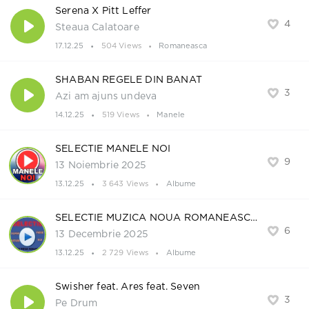
Serena X Pitt Leffer
4
Steaua Calatoare
17.12.25
504 Views
Romaneasca
SHABAN REGELE DIN BANAT
3
Azi am ajuns undeva
14.12.25
519 Views
Manele
SELECTIE MANELE NOI
9
13 Noiembrie 2025
13.12.25
3 643 Views
Albume
SELECTIE MUZICA NOUA ROMANEASCA
6
13 Decembrie 2025
13.12.25
2 729 Views
Albume
Swisher feat. Ares feat. Seven
3
Pe Drum