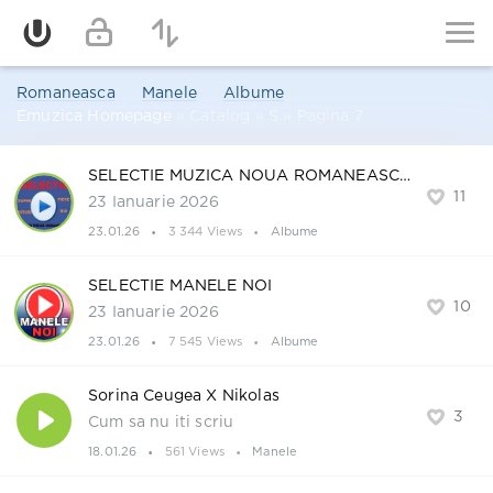
Romaneasca
Manele
Albume
Emuzica Homepage
» Catalog » S » Pagina 7
SELECTIE MUZICA NOUA ROMANEASCA
11
23 Ianuarie 2026
23.01.26
3 344 Views
Albume
SELECTIE MANELE NOI
10
23 Ianuarie 2026
23.01.26
7 545 Views
Albume
Sorina Ceugea X Nikolas
3
Cum sa nu iti scriu
18.01.26
561 Views
Manele