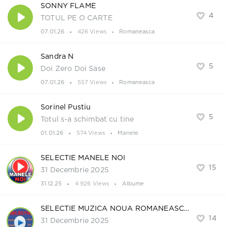
SONNY FLAME
4
TOTUL PE O CARTE
07.01.26
426 Views
Romaneasca
Sandra N
5
Doi Zero Doi Sase
07.01.26
557 Views
Romaneasca
Sorinel Pustiu
5
Totul s-a schimbat cu tine
01.01.26
574 Views
Manele
SELECTIE MANELE NOI
15
31 Decembrie 2025
31.12.25
4 926 Views
Albume
SELECTIE MUZICA NOUA ROMANEASCA
14
31 Decembrie 2025