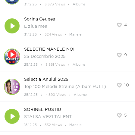
31.12.25
3 373 Views
Albume
Sorina Ceugea
4
E ziua mea
31.12.25
524 Views
Manele
SELECTIE MANELE NOI
9
25 Decembrie 2025
25.12.25
3 861 Views
Albume
Selectia Anului 2025
10
Top 100 Melodii Straine (Album FULL)
25.12.25
4 890 Views
Albume
SORINEL PUSTIU
5
STAI SA VEZI TALENT
18.12.25
532 Views
Manele