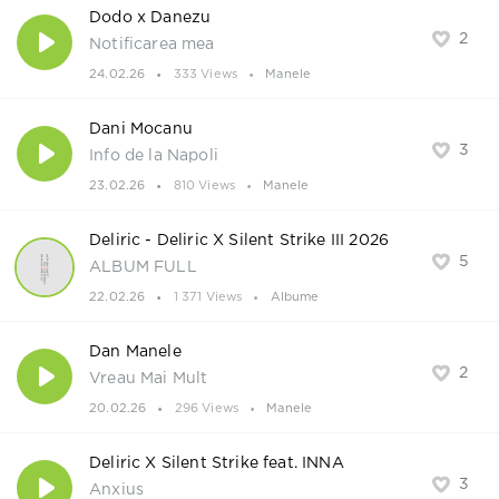
Dodo x Danezu
2
Notificarea mea
24.02.26
333 Views
Manele
Dani Mocanu
3
Info de la Napoli
23.02.26
810 Views
Manele
Deliric - Deliric X Silent Strike III 2026
5
ALBUM FULL
22.02.26
1 371 Views
Albume
Dan Manele
2
Vreau Mai Mult
20.02.26
296 Views
Manele
Deliric X Silent Strike feat. INNA
3
Anxius