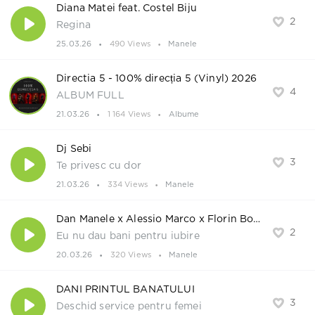
Diana Matei feat. Costel Biju
2
Regina
25.03.26
490 Views
Manele
Directia 5 - 100% direcția 5 (Vinyl) 2026
4
ALBUM FULL
21.03.26
1 164 Views
Albume
Dj Sebi
3
Te privesc cu dor
21.03.26
334 Views
Manele
Dan Manele x Alessio Marco x Florin Bora
2
Eu nu dau bani pentru iubire
20.03.26
320 Views
Manele
DANI PRINTUL BANATULUI
3
Deschid service pentru femei