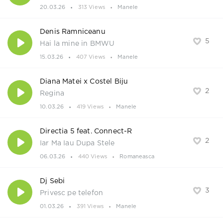
20.03.26
313 Views
Manele
Denis Ramniceanu
5
Hai la mine in BMWU
15.03.26
407 Views
Manele
Diana Matei x Costel Biju
2
Regina
10.03.26
419 Views
Manele
Directia 5 feat. Connect-R
2
Iar Ma Iau Dupa Stele
06.03.26
440 Views
Romaneasca
Dj Sebi
3
Privesc pe telefon
01.03.26
391 Views
Manele