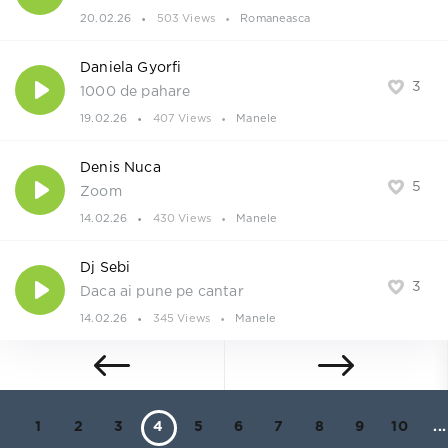
20.02.26
503 Views
Romaneasca
Daniela Gyorfi
3
1000 de pahare
19.02.26
407 Views
Manele
Denis Nuca
5
Zoom
14.02.26
430 Views
Manele
Dj Sebi
3
Daca ai pune pe cantar
14.02.26
345 Views
Manele
1
2
3
4
5
6
7
8
9
10
...