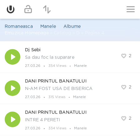
Romaneasca
Manele
Albume
Emuzica Homepage
» Catalog » D » Pagina 4
Dj Sebi
2
Sa dau foc la suparare
27.03.26
354 Views
Manele
DANI PRINTUL BANATULUI
2
N-AM FOST USA DE BISERICA
27.03.26
315 Views
Manele
DANI PRINTUL BANATULUI
2
INTRE 4 PERETI
27.03.26
334 Views
Manele