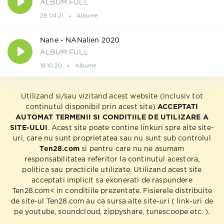
ALBUM FULL
28.04.21
Albume
Nane - NANalien 2020
ALBUM FULL
18.10.20
Albume
Utilizand si/sau vizitand acest website (inclusiv tot
continutul disponibil prin acest site)
ACCEPTATI
AUTOMAT TERMENII SI CONDITIILE DE UTILIZARE A
SITE-ULUI
. Acest site poate contine linkuri spre alte site-
uri, care nu sunt proprietatea sau nu sunt sub controlul
Ten28.com
si pentru care nu ne asumam
responsabilitatea referitor la continutul acestora,
politica sau practicile utilizate. Utilizand acest site
acceptati implicit sa exonerati de raspundere
Ten28.com< in conditiile prezentate. Fisierele distribuite
de site-ul Ten28.com au ca sursa alte site-uri ( link-uri de
pe youtube, soundcloud, zippyshare, tunescoope etc. ).