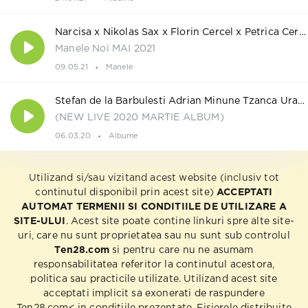
Narcisa x Nikolas Sax x Florin Cercel x Petrica Cercel
Manele Noi MAI 2021
09.05.21
Manele
Stefan de la Barbulesti Adrian Minune Tzanca Uraganu Leo de la Kuweit si Invitatii
(NEW LIVE 2020 MARTIE ALBUM)
06.03.20
Albume
Utilizand si/sau vizitand acest website (inclusiv tot
continutul disponibil prin acest site)
ACCEPTATI
AUTOMAT TERMENII SI CONDITIILE DE UTILIZARE A
SITE-ULUI
. Acest site poate contine linkuri spre alte site-
uri, care nu sunt proprietatea sau nu sunt sub controlul
Ten28.com
si pentru care nu ne asumam
responsabilitatea referitor la continutul acestora,
politica sau practicile utilizate. Utilizand acest site
acceptati implicit sa exonerati de raspundere
Ten28.com< in conditiile prezentate. Fisierele distribuite