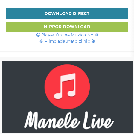
DOWNLOAD DIRECT
MIRROR DOWNLOAD
🎧 Player Online Muzica Nouă
🍿 Filme adaugate zilnic 🎬