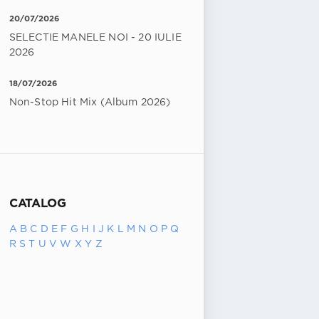
20/07/2026
SELECTIE MANELE NOI - 20 IULIE
2026
18/07/2026
Non-Stop Hit Mix (Album 2026)
CATALOG
A
B
C
D
E
F
G
H
I
J
K
L
M
N
O
P
Q
R
S
T
U
V
W
X
Y
Z