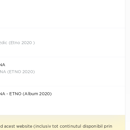
zdic (Etno 2020 )
ANA
ANA (ETNO 2020)
NA - ETNO (Album 2020)
nd acest website (inclusiv tot continutul disponibil prin