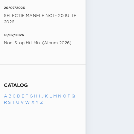
20/07/2026
SELECTIE MANELE NOI - 20 IULIE
2026
18/07/2026
Non-Stop Hit Mix (Album 2026)
CATALOG
A
B
C
D
E
F
G
H
I
J
K
L
M
N
O
P
Q
R
S
T
U
V
W
X
Y
Z