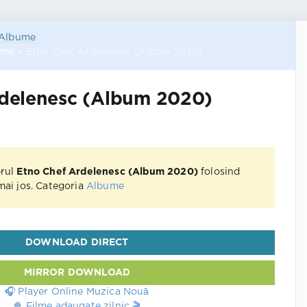
Albume
ume
» Etno Chef Ardelenesc (Album 2020)
rdelenesc (Album 2020)
erul
Etno Chef Ardelenesc (Album 2020)
folosind
 mai jos. Categoria
Albume
DOWNLOAD DIRECT
MIRROR DOWNLOAD
🎧 Player Online Muzica Nouă
🍿 Filme adaugate zilnic 🎬