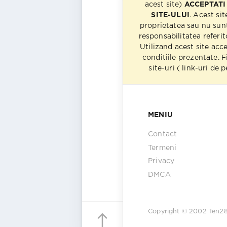
acest site)
ACCEPTATI
SITE-ULUI
. Acest sit
proprietatea sau nu sun
responsabilitatea referito
Utilizand acest site acc
conditiile prezentate. F
site-uri ( link-uri de
MENIU
Contact
Termeni
Privacy
DMCA
Copyright © 2002
Ten2