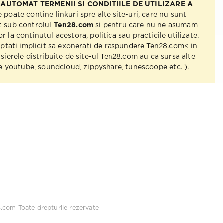
 AUTOMAT TERMENII SI CONDITIILE DE UTILIZARE A
e poate contine linkuri spre alte site-uri, care nu sunt
t sub controlul
Ten28.com
si pentru care nu ne asumam
r la continutul acestora, politica sau practicile utilizate.
eptati implicit sa exonerati de raspundere Ten28.com< in
isierele distribuite de site-ul Ten28.com au ca sursa alte
 pe youtube, soundcloud, zippyshare, tunescoope etc. ).
8.com
Toate drepturile rezervate