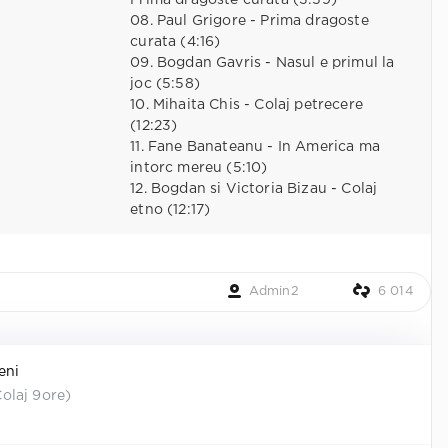
Prima dragoste curata (3:59)
08. Paul Grigore - Prima dragoste
curata (4:16)
09. Bogdan Gavris - Nasul e primul la
joc (5:58)
10. Mihaita Chis - Colaj petrecere
(12:23)
11. Fane Banateanu - In America ma
intorc mereu (5:10)
12. Bogdan si Victoria Bizau - Colaj
etno (12:17)
Admin2
6 014
eni
olaj 9ore)