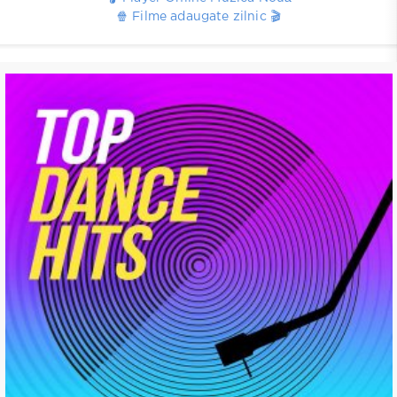
🍿 Filme adaugate zilnic 🎬