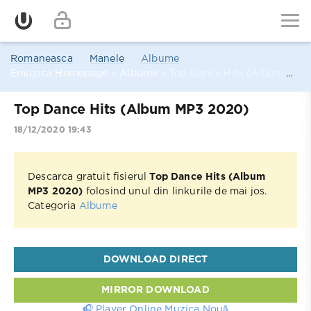
Romaneasca
Manele
Albume
Emuzica Homepage
»
Albume
» Top Dance Hits (Album MP3 2020)
Top Dance Hits (Album MP3 2020)
18/12/2020 19:43
Descarca gratuit fisierul
Top Dance Hits (Album
MP3 2020)
folosind unul din linkurile de mai jos.
Categoria
Albume
DOWNLOAD DIRECT
MIRROR DOWNLOAD
🎧 Player Online Muzica Nouă