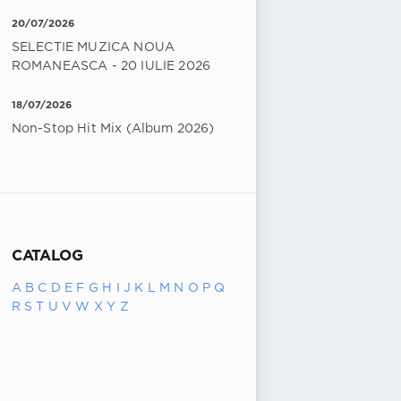
20/07/2026
SELECTIE MUZICA NOUA
ROMANEASCA - 20 IULIE 2026
18/07/2026
Non-Stop Hit Mix (Album 2026)
CATALOG
A
B
C
D
E
F
G
H
I
J
K
L
M
N
O
P
Q
R
S
T
U
V
W
X
Y
Z