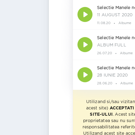
Selectie Manele n
11 AUGUST 2020
11.08.20
Albume
Selectie Manele n
ALBUM FULL
26.07.20
Albume
Selectie Manele n
28 IUNIE 2020
28.06.20
Albume
Utilizand si/sau vizita
acest site)
ACCEPTATI
SITE-ULUI
. Acest sit
proprietatea sau nu sun
responsabilitatea referito
Utilizand acest site acc