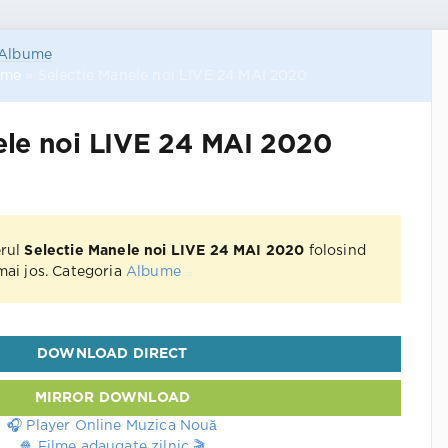
Albume
ume
» Selectie Manele noi LIVE 24 MAI 2020
ele noi LIVE 24 MAI 2020
erul
Selectie Manele noi LIVE 24 MAI 2020
folosind
 mai jos. Categoria
Albume
DOWNLOAD DIRECT
MIRROR DOWNLOAD
🎧 Player Online Muzica Nouă
🍿 Filme adaugate zilnic 🎬