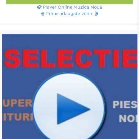
🎧 Player Online Muzica Nouă
🍿 Filme adaugate zilnic 🎬