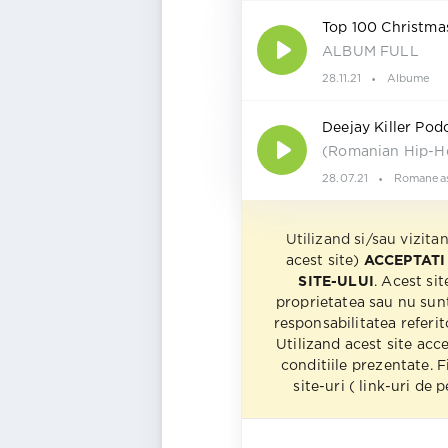
Top 100 Christma
ALBUM FULL
28.11.21
Albume
Deejay Killer Pod
(Romanian Hip-H
28.07.21
Romanea
Utilizand si/sau vizita
acest site)
ACCEPTATI
SITE-ULUI
. Acest sit
proprietatea sau nu sun
responsabilitatea referito
Utilizand acest site acc
conditiile prezentate. F
site-uri ( link-uri de