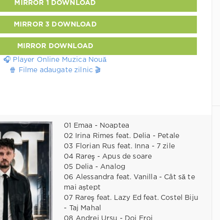
MIRROR 1 DOWNLOAD
MIRROR 3 DOWNLOAD
MIRROR DOWNLOAD
🎧 Player Online Muzica Nouă
🍿 Filme adaugate zilnic 🎬
01 Emaa - Noaptea
02 Irina Rimes feat. Delia - Petale
03 Florian Rus feat. Inna - 7 zile
04 Rareş - Apus de soare
05 Delia - Analog
06 Alessandra feat. Vanilla - Cât să te
mai aștept
07 Rareş feat. Lazy Ed feat. Costel Biju
- Taj Mahal
08 Andrei Ursu - Doi Eroi