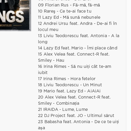
09 Florian Rus - Fă-mă, fă-mă
10 Rareş - Ce te-ai face tu
11 Lazy Ed - Mă sună nebunele
12 Andrei Ursu feat. Andra - De-ai fi în
locul meu
13 Liviu Teodorescu feat. Antonia - A la
long
14 Lazy Ed feat. Mario - Îmi place când
15 Alex Velea feat. Connect-R feat.
Smiley - Hau
16 Irina Rimes - Să nu uiți cât te-am
iubit
17 Irina Rimes - Hora fetelor
18 Liviu Teodorescu - Un Minut
19 Mario feat. Lazy Ed - AiAiAi
20 Alex Velea feat. Connect-R feat.
Smiley - Combinația
21 IRAIDA - Lume, Lume
22 DJ Project feat. JO - Ultimul sărut
23 Babasha feat. Antonia - De ce te uiți
așa