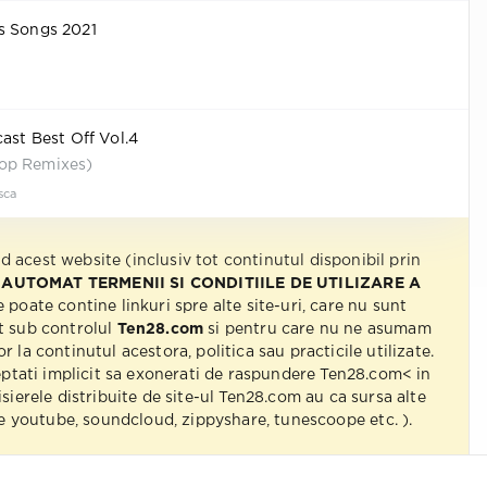
s Songs 2021
cast Best Off Vol.4
op Remixes)
sca
nd acest website (inclusiv tot continutul disponibil prin
 AUTOMAT TERMENII SI CONDITIILE DE UTILIZARE A
e poate contine linkuri spre alte site-uri, care nu sunt
t sub controlul
Ten28.com
si pentru care nu ne asumam
r la continutul acestora, politica sau practicile utilizate.
eptati implicit sa exonerati de raspundere Ten28.com< in
isierele distribuite de site-ul Ten28.com au ca sursa alte
 pe youtube, soundcloud, zippyshare, tunescoope etc. ).