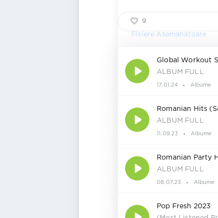
9
Fisiere Asemanatoare
Global Workout S
ALBUM FULL
17.01.24
Albume
Romanian Hits (S
ALBUM FULL
11.09.23
Albume
Romanian Party H
ALBUM FULL
08.07.23
Albume
Pop Fresh 2023