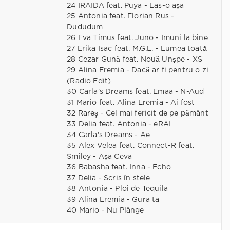
24 IRAIDA feat. Puya - Las-o așa
25 Antonia feat. Florian Rus -
Dududum
26 Eva Timus feat. Juno - Imuni la bine
27 Erika Isac feat. M.G.L. - Lumea toată
28 Cezar Gună feat. Nouă Unșpe - XS
29 Alina Eremia - Dacă ar fi pentru o zi
(Radio Edit)
30 Carla's Dreams feat. Emaa - N-Aud
31 Mario feat. Alina Eremia - Ai fost
32 Rareş - Cel mai fericit de pe pǎmânt
33 Delia feat. Antonia - eRAI
34 Carla's Dreams - Ae
35 Alex Velea feat. Connect-R feat.
Smiley - Așa Ceva
36 Babasha feat. Inna - Echo
37 Delia - Scris în stele
38 Antonia - Ploi de Tequila
39 Alina Eremia - Gura ta
40 Mario - Nu Plânge