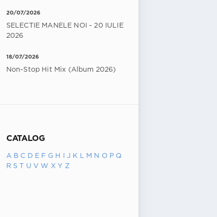
20/07/2026
SELECTIE MANELE NOI - 20 IULIE
2026
18/07/2026
Non-Stop Hit Mix (Album 2026)
CATALOG
A
B
C
D
E
F
G
H
I
J
K
L
M
N
O
P
Q
R
S
T
U
V
W
X
Y
Z