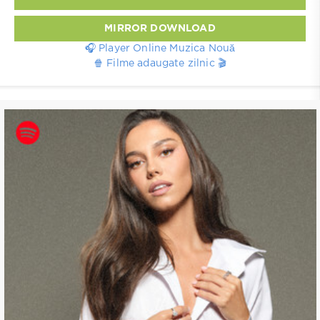
MIRROR DOWNLOAD
🎧 Player Online Muzica Nouă
🍿 Filme adaugate zilnic 🎬