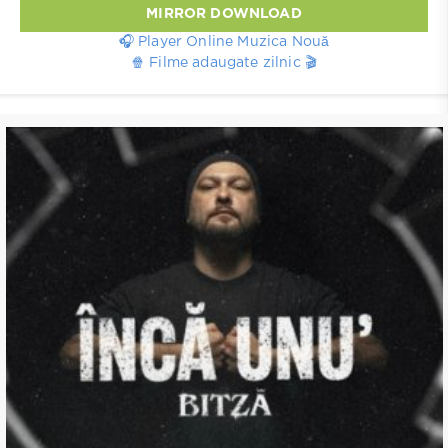
MIRROR DOWNLOAD
🎧 Player Online Muzica Nouă
🍿 Filme adaugate zilnic 🎬