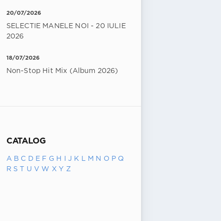
20/07/2026
SELECTIE MANELE NOI - 20 IULIE
2026
18/07/2026
Non-Stop Hit Mix (Album 2026)
CATALOG
A
B
C
D
E
F
G
H
I
J
K
L
M
N
O
P
Q
R
S
T
U
V
W
X
Y
Z