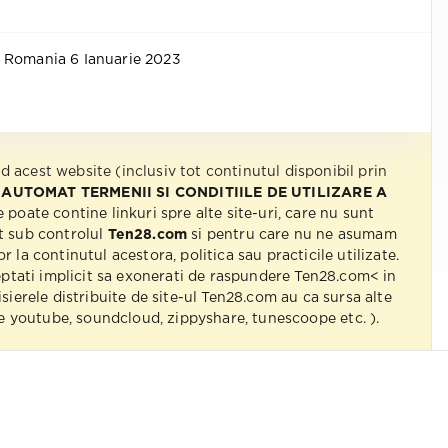
 Romania 6 Ianuarie 2023
nd acest website (inclusiv tot continutul disponibil prin
 AUTOMAT TERMENII SI CONDITIILE DE UTILIZARE A
e poate contine linkuri spre alte site-uri, care nu sunt
t sub controlul
Ten28.com
si pentru care nu ne asumam
r la continutul acestora, politica sau practicile utilizate.
eptati implicit sa exonerati de raspundere Ten28.com< in
isierele distribuite de site-ul Ten28.com au ca sursa alte
 pe youtube, soundcloud, zippyshare, tunescoope etc. ).