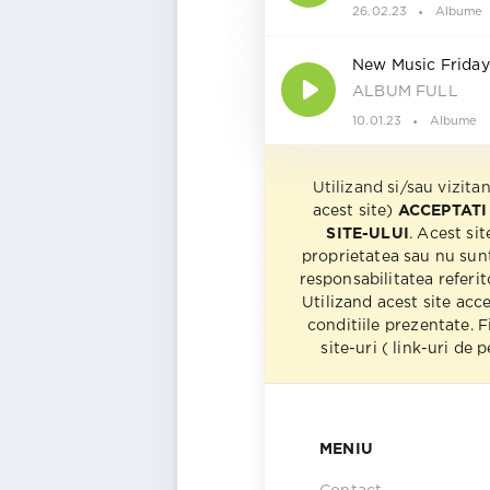
26.02.23
Albume
New Music Friday
ALBUM FULL
10.01.23
Albume
Utilizand si/sau vizita
acest site)
ACCEPTATI
SITE-ULUI
. Acest sit
proprietatea sau nu sun
responsabilitatea referito
Utilizand acest site acc
conditiile prezentate. F
site-uri ( link-uri de
MENIU