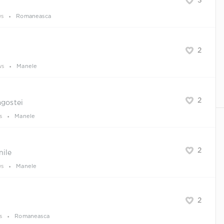
3
ws
Romaneasca
2
ws
Manele
2
agostei
s
Manele
2
nile
ws
Manele
2
s
Romaneasca