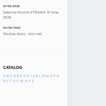
01/08/2026
Selectie Muzica STRAINA 31 Iulie
2026
04/08/2026
Nicolae Guta - Anii mei
CATALOG
A
B
C
D
E
F
G
H
I
J
K
L
M
N
O
P
Q
R
S
T
U
V
W
X
Y
Z