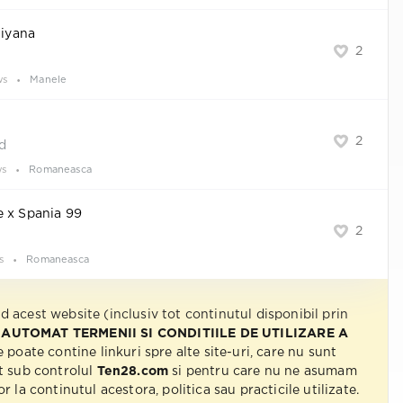
tiyana
2
ws
Manele
2
d
ws
Romaneasca
e x Spania 99
2
s
Romaneasca
nd acest website (inclusiv tot continutul disponibil prin
 AUTOMAT TERMENII SI CONDITIILE DE UTILIZARE A
e poate contine linkuri spre alte site-uri, care nu sunt
t sub controlul
Ten28.com
si pentru care nu ne asumam
r la continutul acestora, politica sau practicile utilizate.