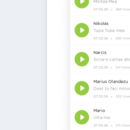
Mintea Mea
07.03.26
468 Vie
Nikolas
Tupa Tupa mea
07.03.26
280 Vie
Narcis
Scrie-n cartea dr
07.03.26
341 View
Marius Olandezu
Doar tu faci minu
07.03.26
285 Vie
Mario
Uita-ma
07.03.26
315 View