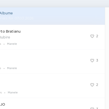
Albume
rials for 07.03.2026
erto Bratianu
2
Iubire
s
Manele
3
s
Manele
2
ws
Manele
. JO