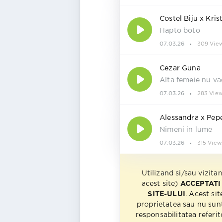
Costel Biju x Kris
Hapto boto
07.03.26
309 Vie
Cezar Guna
Alta femeie nu va
07.03.26
283 Vie
Alessandra x Pep
Nimeni in lume
07.03.26
315 View
Utilizand si/sau vizita
acest site)
ACCEPTATI
SITE-ULUI
. Acest sit
proprietatea sau nu sun
responsabilitatea referito