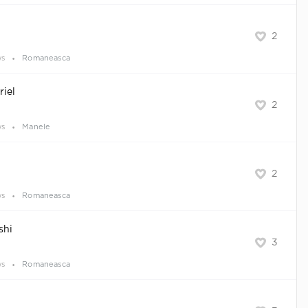
2
ws
Romaneasca
riel
2
ws
Manele
2
ws
Romaneasca
shi
3
ws
Romaneasca