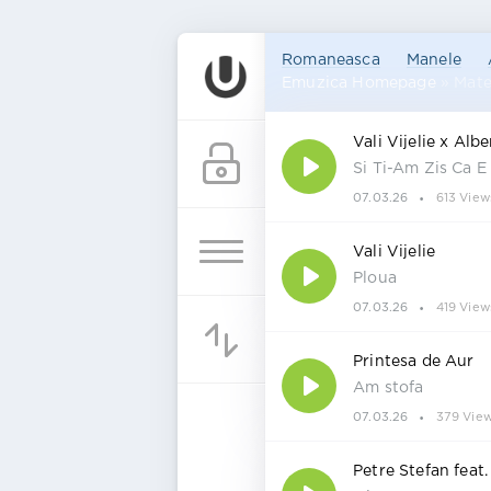
Romaneasca
Manele
Emuzica Homepage
» Mate
Vali Vijelie x Alb
Si Ti-Am Zis Ca E 
07.03.26
613 View
Vali Vijelie
Ploua
07.03.26
419 View
Printesa de Aur
Am stofa
07.03.26
379 Vie
Petre Stefan feat