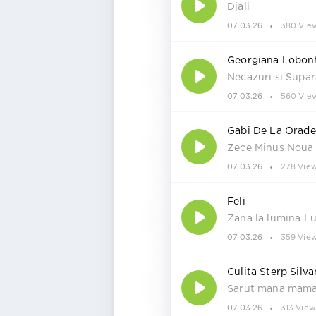
Djali
07.03.26
380 Vie
Georgiana Lobont 
Necazuri si Supar
07.03.26
560 Vie
Gabi De La Oradea
Zece Minus Noua
07.03.26
278 Vie
Feli
Zana la lumina Lu
07.03.26
359 Vie
Culita Sterp Silv
Sarut mana mam
07.03.26
313 View