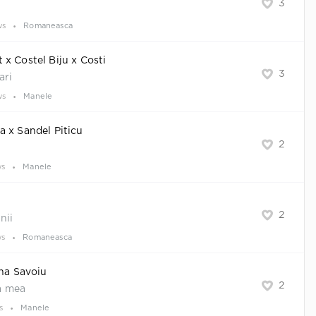
3
ws
Romaneasca
x Costel Biju x Costi
3
ari
ws
Manele
 x Sandel Piticu
2
ws
Manele
2
nii
ws
Romaneasca
ana Savoiu
2
a mea
s
Manele