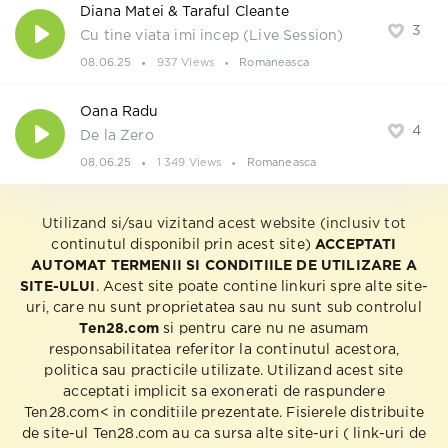
Diana Matei & Taraful Cleante
3
Cu tine viata imi incep (Live Session)
08.06.25
937 Views
Romaneasca
Oana Radu
4
De la Zero
08.06.25
1 349 Views
Romaneasca
Utilizand si/sau vizitand acest website (inclusiv tot
continutul disponibil prin acest site)
ACCEPTATI
AUTOMAT TERMENII SI CONDITIILE DE UTILIZARE A
SITE-ULUI
. Acest site poate contine linkuri spre alte site-
uri, care nu sunt proprietatea sau nu sunt sub controlul
Ten28.com
si pentru care nu ne asumam
responsabilitatea referitor la continutul acestora,
politica sau practicile utilizate. Utilizand acest site
acceptati implicit sa exonerati de raspundere
Ten28.com< in conditiile prezentate. Fisierele distribuite
de site-ul Ten28.com au ca sursa alte site-uri ( link-uri de