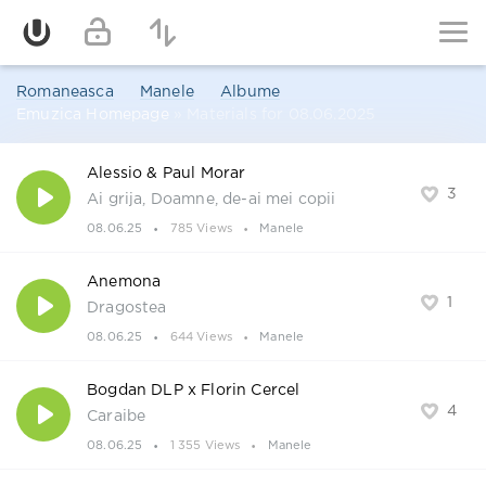
Romaneasca
Manele
Albume
Emuzica Homepage
» Materials for 08.06.2025
Alessio & Paul Morar
3
Ai grija, Doamne, de-ai mei copii
08.06.25
785 Views
Manele
Anemona
1
Dragostea
08.06.25
644 Views
Manele
Bogdan DLP x Florin Cercel
4
Caraibe
08.06.25
1 355 Views
Manele