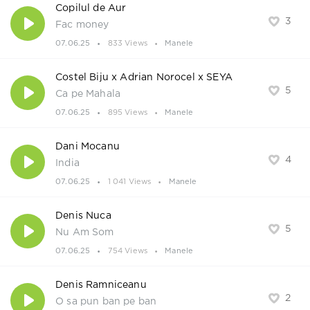
Copilul de Aur
3
Fac money
07.06.25
833 Views
Manele
Costel Biju x Adrian Norocel x SEYA
5
Ca pe Mahala
07.06.25
895 Views
Manele
Dani Mocanu
4
India
07.06.25
1 041 Views
Manele
Denis Nuca
5
Nu Am Som
07.06.25
754 Views
Manele
Denis Ramniceanu
2
O sa pun ban pe ban