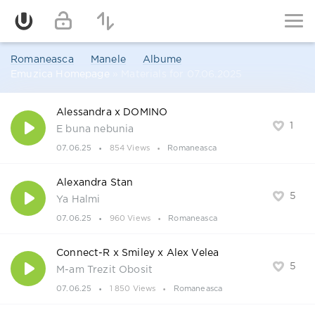
Romaneasca
Manele
Albume
Emuzica Homepage
» Materials for 07.06.2025
Alessandra x DOMINO
1
E buna nebunia
07.06.25
854 Views
Romaneasca
Alexandra Stan
5
Ya Halmi
07.06.25
960 Views
Romaneasca
Connect-R x Smiley x Alex Velea
5
M-am Trezit Obosit
07.06.25
1 850 Views
Romaneasca