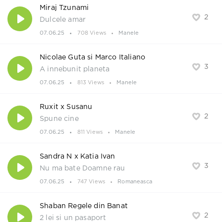
Miraj Tzunami
2
Dulcele amar
07.06.25
708 Views
Manele
Nicolae Guta si Marco Italiano
3
A innebunit planeta
07.06.25
813 Views
Manele
Ruxit x Susanu
2
Spune cine
07.06.25
811 Views
Manele
Sandra N x Katia Ivan
3
Nu ma bate Doamne rau
07.06.25
747 Views
Romaneasca
Shaban Regele din Banat
2
2 lei si un pasaport