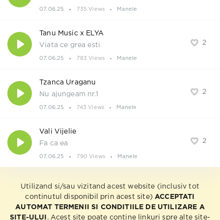
07.06.25
735 Views
Manele
Tanu Music x ELYA
2
Viata ce grea esti
07.06.25
783 Views
Manele
Tzanca Uraganu
2
Nu ajungeam nr.1
07.06.25
743 Views
Manele
Vali Vijelie
2
Fa ca ea
07.06.25
790 Views
Manele
Utilizand si/sau vizitand acest website (inclusiv tot
continutul disponibil prin acest site)
ACCEPTATI
AUTOMAT TERMENII SI CONDITIILE DE UTILIZARE A
SITE-ULUI
. Acest site poate contine linkuri spre alte site-