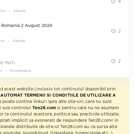
8
ews
Albume
y Romania 2 August 2024
2
ews
Albume
2
laj Mp3)
ws
Romaneasca
nd acest website (inclusiv tot continutul disponibil prin
 AUTOMAT TERMENII SI CONDITIILE DE UTILIZARE A
e poate contine linkuri spre alte site-uri, care nu sunt
t sub controlul
Ten28.com
si pentru care nu ne asumam
r la continutul acestora, politica sau practicile utilizate.
eptati implicit sa exonerati de raspundere Ten28.com< in
isierele distribuite de site-ul Ten28.com au ca sursa alte
 pe youtube, soundcloud, zippyshare, tunescoope etc. ).