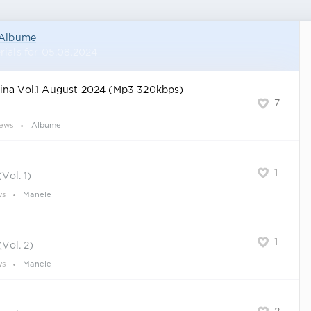
Albume
rials for 05.08.2024
ina Vol.1 August 2024 (Mp3 320kbps)
7
iews
Albume
1
ol. 1)
ws
Manele
1
ol. 2)
ws
Manele