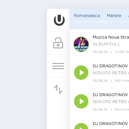
Romaneasca
Manele
Emuzica Homepage
» Mate
Muzica Noua Stra
ALBUM FULL
05.08.24
3 099 V
DJ DRAGOTINOV
NOVOTO RETRO (V
05.08.24
992 Vie
DJ DRAGOTINOV
NOVOTO RETRO (V
05.08.24
824 Vie
DJ DRAGOTINOV