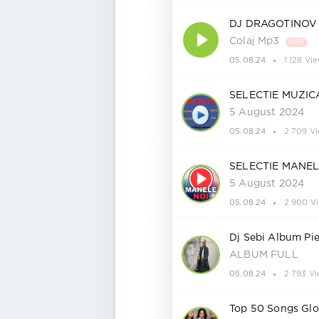
DJ DRAGOTINOV -
Colaj Mp3
HOT
05.08.24
1 128 Vi
SELECTIE MUZI
5 August 2024
05.08.24
2 709 V
SELECTIE MANEL
5 August 2024
05.08.24
2 900 V
Dj Sebi Album Pi
ALBUM FULL
05.08.24
2 793 Vi
Top 50 Songs Glo