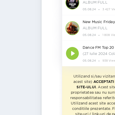
ALBUM FULL
05.08.24
3 427 Vi
New Music Frida
ALBUM FULL
05.08.24
1 808 Vi
Dance FM Top 20
(27 Iulie 2024 Co
05.08.24
938 Vie
Utilizand si/sau vizita
acest site)
ACCEPTATI
SITE-ULUI
. Acest sit
proprietatea sau nu sun
responsabilitatea referito
Utilizand acest site acc
conditiile prezentate. F
site-uri ( link-uri de