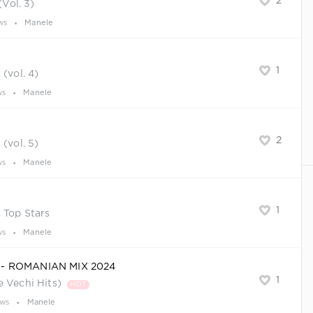
2
ol. 3)
ws
Manele
1
(vol. 4)
ws
Manele
2
(vol. 5)
ws
Manele
1
 Top Stars
ws
Manele
- ROMANIAN MIX 2024
1
e Vechi Hits)
HOT
ews
Manele