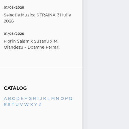
01/08/2026
Selectie Muzica STRAINA 31 Iulie
2026
01/08/2026
Florin Salam x Susanu x M.
Olandezu - Doamne Ferrari
CATALOG
A
B
C
D
E
F
G
H
I
J
K
L
M
N
O
P
Q
R
S
T
U
V
W
X
Y
Z