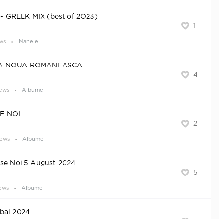
 GREEK MIX (best of 2O23)
1
ews
Manele
CA NOUA ROMANEASCA
4
iews
Albume
E NOI
2
iews
Albume
ese Noi 5 August 2024
5
ews
Albume
bal 2024